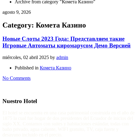
Archive from category "Комета Казино"
agosto 9, 2026
Category: Комета Казино
Новые Слоты 2023 Года: Представляем такие
Игровые Автоматы киромарусом Демо Версией
miércoles, 02 abril 2025
by
admin
Published in
Комета Казино
No Comments
Nuestro Hotel
El hotel se encuentra en una casa patrimonial construida en el año de
1875 la cual fue hogar de dos presidentes del Ecuador de inicios del
siglo XX. Contamos con suites y habitaciones estándar, todas con
baño privado, agua caliente, WIFI gratuito, TV, caja fuerte y
desayuno incluido en el precio.