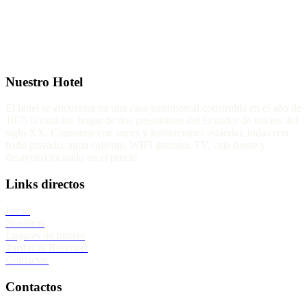
Nuestro Hotel
El hotel se encuentra en una casa patrimonial construida en el año de
1875 la cual fue hogar de dos presidentes del Ecuador de inicios del
siglo XX. Contamos con suites y habitaciones estándar, todas con
baño privado, agua caliente, WIFI gratuito, TV, caja fuerte y
desayuno incluido en el precio.
Links directos
Inicio
Nosotros
Lugares de Interés
Tarifas & Reservas
Contactos
Contactos