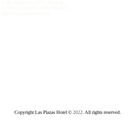
Calle Venezuela 6-57 y Olmedo
(+593) 02 286-934 | 096 258 1675
info@lasplazashotel.com
Copyright Las Plazas Hotel ©
2022.
All rights reserved.