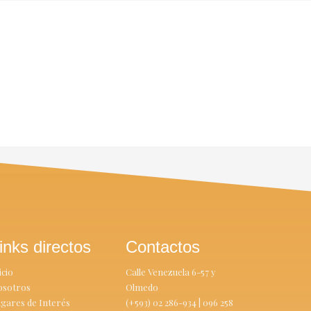
inks directos
Contactos
icio
Calle Venezuela 6-57 y
osotros
Olmedo
gares de Interés
(+593) 02 286-934 | 096 258