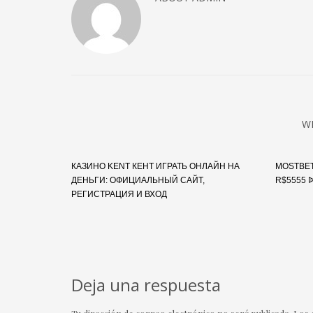
W
КАЗИНО KENT КЕНТ ИГРАТЬ ОНЛАЙН НА
MOSTBET
ДЕНЬГИ: ОФИЦИАЛЬНЫЙ САЙТ,
R$5555 
РЕГИСТРАЦИЯ И ВХОД
Deja una respuesta