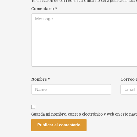
Tu dirección de correo electrónico no será publicada.
Los 
Comentario
*
Nombre
*
Correo e
Guarda mi nombre, correo electrónico y web en este nav