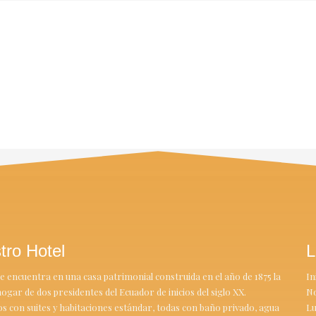
tro Hotel
L
se encuentra en una casa patrimonial construida en el año de 1875 la
In
hogar de dos presidentes del Ecuador de inicios del siglo XX.
N
 con suites y habitaciones estándar, todas con baño privado, agua
Lu