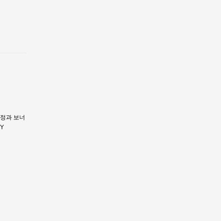
계정과 보너
Y