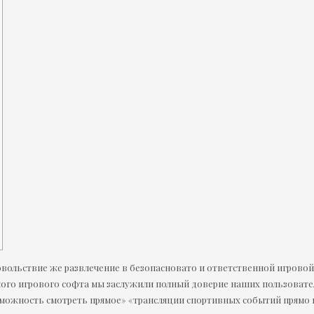
вольствие же развлечение в безопасновато и ответственной игровой 
ого игрового софта мы заслужили полный доверие наших пользовате
зможность смотреть прямое» «трансляции спортивных событий прямо 