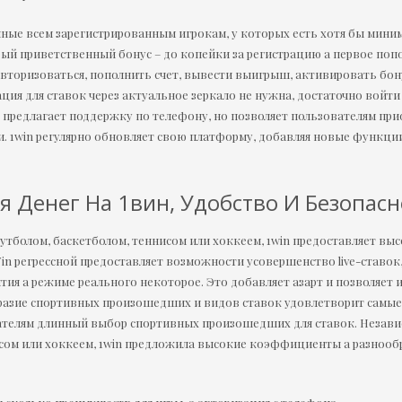
пные всем зарегистрированным игрокам, у которых есть хотя бы мин
ый приветственный бонус – до копейки за регистрацию а первое поп
/авторизоваться, пополнить счет, вывести выигрыш, активировать бон
ция для ставок через актуальное зеркало не нужна, достаточно войти
 предлагает поддержку по телефону, но позволяет пользователям при
 1win регулярно обновляет свою платформу, добавляя новые функци
я Денег͏ На 1вин, Удобство И Без͏опас
утболом, баскетболом, теннисом или хоккеем, 1win предоставляет вы
n регрессной предоставляет возможности усовершенство live-ставок
ия а режиме реального некоторое. Это добавляет азарт и позволяет 
бразие спортивных произошедших и видов ставок удовлетворит самые
вателям длинный выбор спортивных произошедших для ставок. Незави
нисом или хоккеем, 1win предложила высокие коэффициенты а разноо