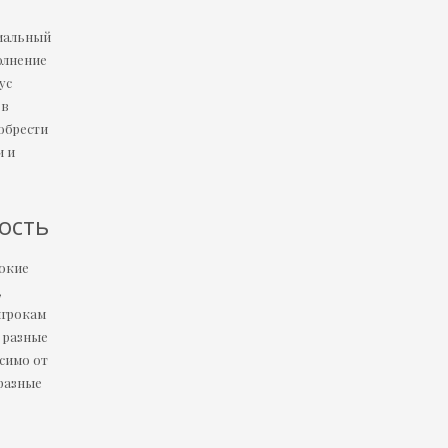
имальный
олнение
ус
 в
обрести
и и
ность
сокие
,
игрокам
 разные
симо от
бразные