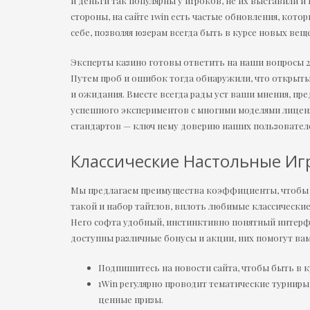
и деньги так популярны у игроков, не их выставили 
стороны, на сайте 1win есть частые об͏новления, кото
себе, п͏озв͏оляя͏ юзерам всегда быть в ͏курсе͏ новых ве͏щ
Эксперты казино готовы ответить на наши вопросы 24
Путем проб и ошибок тогда обнаружили, что открыты
и ожидания. Вместе всегда рады уст ваши мнения, пр
успешного экспериментов с многими моделями лицен
стандартов — ключ нему доверию наших пользовател
Классические Настольные Иг
Мы предлагаем преимущества коэффициенты, чтобы в
такой и набор тайтлов, вплоть любимые классические
Него софта удобный, инстинктивно понятный интерфе
доступны различные бонусы и акции, них помогут ва
Подпишитесь на новости сайта, чтобы быть в к
1Win регулярно проводит тематические турнир
ценные призы.