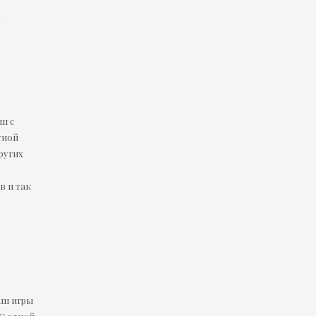
ш с
тной
ругих
в и так
раш игры