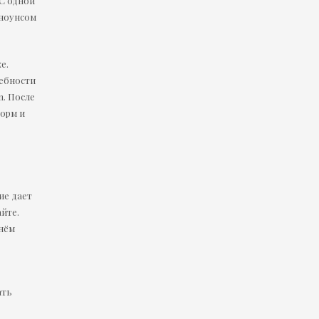
 С одной
 ноунсом
е.
ребности
n. После
орм и
ие дает
йте.
 нём
ать