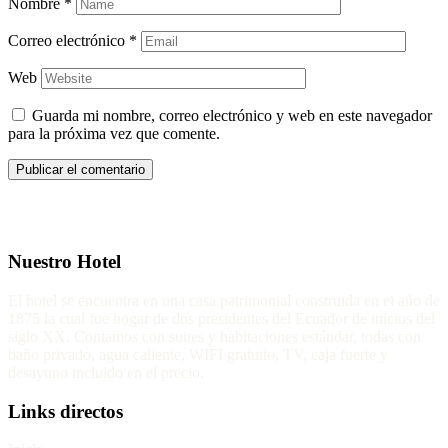
Nombre
*
Correo electrónico
*
Web
Guarda mi nombre, correo electrónico y web en este navegador
para la próxima vez que comente.
Nuestro Hotel
El hotel se encuentra en una casa patrimonial construida en el año de
1875 la cual fue hogar de dos presidentes del Ecuador de inicios del
siglo XX. Contamos con suites y habitaciones estándar, todas con
baño privado, agua caliente, WIFI gratuito, TV, caja fuerte y
desayuno incluido en el precio.
Links directos