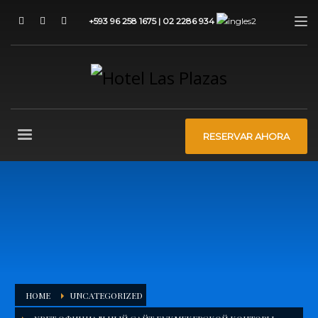
+593 96 258 1675 | 02 2286 934
RESERVAR AHORA
HOME
UNCATEGORIZED