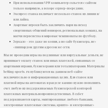
При использовании VPN компьютер сольется с сайтом
только напрямую, а вскоре сервер-посредник.
Экспресс ставка включает несколько ставок из линии и/
или лайва.
Азартные игроки быть заключить пари на исход
спортивных общений юниоров, региональных команд, на
матчи первенства и мировые чемпионаты по футболу.
Зеркало – это даже но копия, а но сайт букмекера, не»
«пиппардом другим адресом же сети.
Мы не проводим игры на подлинные или виртуальные деньги, не
принимает оплату ставок или иных платежей, связанных со
азартными играми, букмекерами или тотализаторами. Материалы
betting-sports. ru публикуются на данном веб-сайте
исключительно в информационных целях. Для ставок или
платной игры на автоматах и разделе казино нужно пополнить
счет любую из поддерживаемых букмекерской конторой
платежных материальнопроизводственных. В 1хБет
поддерживаются карты, эмитированные любого банками,
электронные платежные системы, крипто- и электронные»