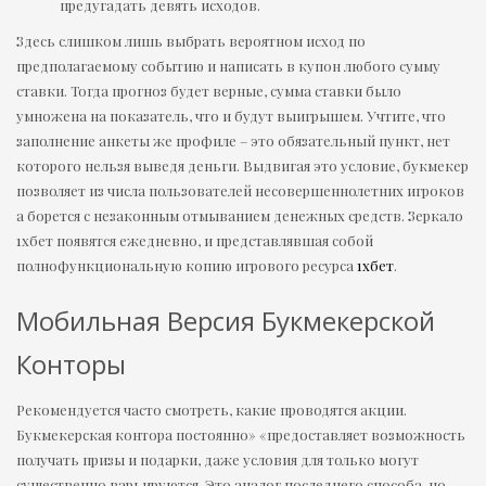
предугадать девять исходов.
Здесь слишком лишь выбрать вероятном исход по
предполагаемому событию и написать в купон любого сумму
ставки. Тогда прогноз будет верные, сумма ставки было
умножена на показатель, что и будут выигрышем. Учтите, что
заполнение анкеты же профиле – это обязательный пункт, нет
которого нельзя выведя деньги. Выдвигая это условие, букмекер
позволяет из числа пользователей несовершеннолетних игроков
а борется с незаконным отмыванием денежных средств. Зеркало
1хбет появятся ежедневно, и представлявшая собой
полнофункциональную копию игрового ресурса
1хбет
.
Мобильная Версия Букмекерской
Конторы
Рекомендуется часто смотреть, какие проводятся акции.
Букмекерская контора постоянно» «предоставляет возможность
получать призы и подарки, даже условия для только могут
существенно варьируются. Это аналог последнего способа, но