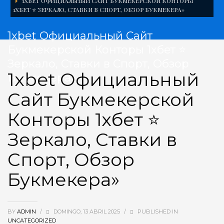
1XBET ОФИЦИАЛЬНЫЙ САЙТ БУКМЕКЕРСКОЙ КОНТОРЫ
1ХБЕТ ⭐️ ЗЕРКАЛО, СТАВКИ В СПОРТ, ОБЗОР БУКМЕКЕРА»
1xbet Официальный Сайт
Букмекерской Конторы 1хбет ⭐️
Зеркало, Ставки в Спорт, Обзор
1xbet Официальный
Букмекера»
Сайт Букмекерской
Конторы 1хбет ⭐️
Зеркало, Ставки в
Спорт, Обзор
Букмекера»
BY
ADMIN
/
DOMINGO, 13 ABRIL 2025
/
PUBLISHED IN
UNCATEGORIZED