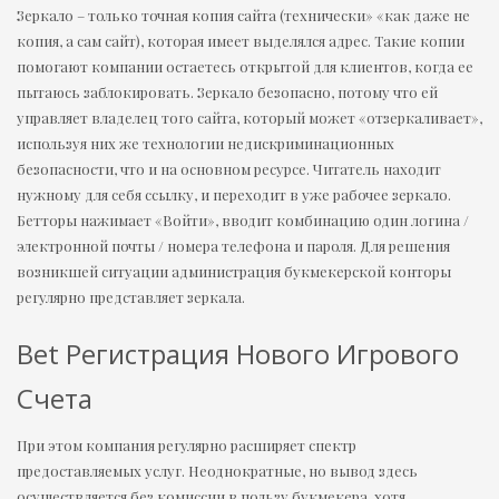
Зеркало – только точная копия сайта (технически» «как даже не
копия, а сам сайт), которая имеет выделялся адрес. Такие копии
помогают компании остаетесь открытой для клиентов, когда ее
пытаюсь заблокировать. Зеркало безопасно, потому что ей
управляет владелец того сайта, который может «отзеркаливает»,
используя них же технологии недискриминационных
безопасности, что и на основном ресурсе. Читатель находит
нужному для себя ссылку, и переходит в уже рабочее зеркало.
Бетторы нажимает «Войти», вводит комбинацию один логина /
электронной почты / номера телефона и пароля. Для решения
возникшей ситуации администрация букмекерской конторы
регулярно представляет зеркала.
Bet Регистрация Нового Игрового
Счета
При этом компания регулярно расширяет спектр
предоставляемых услуг. Неоднократные, но вывод здесь
осуществляется без комиссии в пользу букмекера, хотя