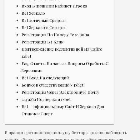
Вход В личными Кабинет Игрока
Bet Зеркало
Bet логичный Средств
Bet Зеркало в Сегодня
Регистрация По Номеру Телефона
Регистрация В 1 Клик
Подтверждение коллективной На Сайте
1xbet
Faq: Ответы На частые Вопросы О работы С
Зеркалами
Bet Вход На следующий
Бонусов существующие У 1xbet
Регистрация Через Электронную Почту
служба Поддержки 1xbet
Bet — официальному Сайт И Зеркало Для
Ставок и Спорт
В правом противоположном углу бетторы должно наблюдать
кнопку «Вход» для авторизации, кнопку «Регистрация» для