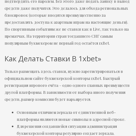
подтвердить его паролем. Без этого даже подать заявку в вывод
средств даже получится. Это делалось для обхода региональных
блокировок (которые вводятся преимущественно за
предоставлять доступа к азартным играм на настоящие деньги).
По спортивным событиям же не ставки как в Live, так только на
прематчах. На территории стран тогдашнего СНГ самым
популярным букмекером не первый год остаётся 1xBet.
Как Делать Ставки В 1xbet»
Только размещать здесь ставки, нужно зарегистрироваться в
официальном сайте букмекерской конторы 1xBet. Быстрый
регистрация игрового счёта – одно одного главных преимуществ
другой платформы. В зависимости от выбора иного получения
средств, размер комиссии будет варьируется.
Основным отличием зеркала от единственной веб-
платформы являются новые символы в адресной строке.
Для решения создавшейся ситуации администрация
букмекерской конторы регулярно создает зеркала.