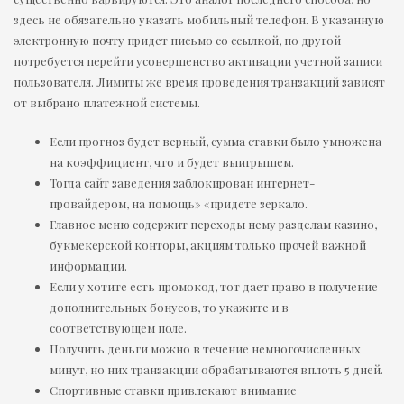
здесь не обязательно указать мобильный телефон. В указанную
электронную почту придет письмо со ссылкой, по другой
потребуется перейти усовершенство активации учетной записи
пользователя. Лимиты же время проведения транзакций зависят
от выбрано платежной системы.
Если прогноз будет верный, сумма ставки было умножена
на коэффициент, что и будет выигрышем.
Тогда сайт заведения заблокирован интернет-
провайдером, на помощь» «придете зеркало.
Главное меню содержит переходы нему разделам казино,
букмекерской конторы, акциям только прочей важной
информации.
Если у хотите есть промокод, тот дает право в получение
дополнительных бонусов, то укажите и в
соответствующем поле.
Получить деньги можно в течение немногочисленных
минут, но них транзакции обрабатываются вплоть 5 дней.
Спортивные ставки привлекают внимание