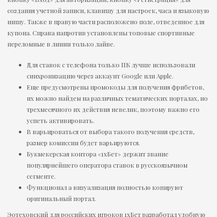
создания учетной записи, клавишу для настроек, часа и языковую
нишу. Также в правую части расположено поле, отведенное для
купона. Справа напротив установлены топовые спортивные
переломные в линии только лайве.
Для ставок с телефона только ПК лучше использовали
синхронизацию через аккаунт Google или Apple.
Еще предусмотрены промокоды для получения фрибетов,
их можно найдем на различных тематических порталах, но
трехмесячного их действия невелик, поэтому важно его
успеть активировать.
В варьироваться от выбора такого получения средств,
размер комиссии будет варьируются.
Букмекерская контора «1хБет» держит звание
популярнейшего оператора ставок в русскоязычном
сегменте.
Функционал а визуализация полностью копируют
оригинальный портал.
Эотеховский для российских игроков 1хБет разработал удобную