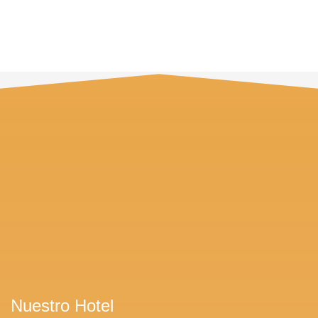
Nuestro Hotel