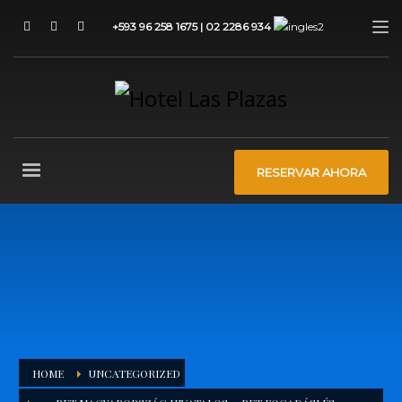
+593 96 258 1675 | 02 2286 934
RESERVAR AHORA
HOME
UNCATEGORIZED