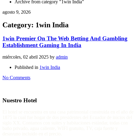
Archive from category "1win India"
agosto 9, 2026
Category: 1win India
1win Premier On The Web Betting And Gambling
Establishment Gaming In India
miércoles, 02 abril 2025
by
admin
Published in
1win India
No Comments
Nuestro Hotel
El hotel se encuentra en una casa patrimonial construida en el año de
1875 la cual fue hogar de dos presidentes del Ecuador de inicios del
siglo XX. Contamos con suites y habitaciones estándar, todas con
baño privado, agua caliente, WIFI gratuito, TV, caja fuerte y
desayuno incluido en el precio.