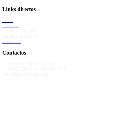
Links directos
Inicio
Nosotros
Lugares de Interés
Tarifas & Reservas
Contactos
Contactos
Calle Venezuela 6-57 y Olmedo
(+593) 02 286-934 | 096 258 1675
info@lasplazashotel.com