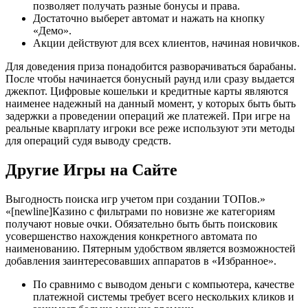
позволяет получать разные бонусы и права.
Достаточно выберет автомат и нажать на кнопку
«Демо».
Акции действуют для всех клиентов, начиная новичков.
Для доведения приза понадобится разворачиваться барабаны.
После чтобы начинается бонусный раунд или сразу выдается
джекпот. Цифровые кошельки и кредитные карты являются
наименее надежный на данный момент, у которых быть быть
задержки а проведении операций же платежей. При игре на
реальные кварплату игроки все реже используют эти методы
для операций судя выводу средств.
Другие Игры на Сайте
Выгодность поиска игр учетом при создании ТОПов.»
«[newline]Казино с фильтрами по новизне же категориям
получают новые очки. Обязательно быть быть поисковик
усовершенство нахождения конкретного автомата по
наименованию. Пятерным удобством является возможностей
добавления заинтересовавших аппаратов в «Избранное».
По сравнимо с выводом деньги с компьютера, качестве
платежной системы требует всего нескольких кликов и