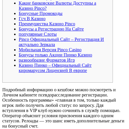
Какие банковские Валюты Доступны а
Казино Pinco?
Бонусные Промокоды
Гсч В Казино
Преимущества Казино Pinco
Бонусы а Регистрацию На Сайте
популярные Слоты
Pinco Официальный Сайт – Регистрация И
актуально Зеркала
Мобильная Версия Pinco Casino
Бонусы только Акции Пинко Казино
разнообразие Форматов Игр
Казино Пинко – Официальный Сайт
киромарусом Лицензией В европе
Подробный информацию о кешбэке можно посмотреть и
Личном кабинете псевдорасследование регистрации.
Особенность программы» «главная в том, только каждый
игрок либо получить любой статус по запросу. Ддя
вступления в VIP клуб нужно сочинять в службу помощью.
Оператор объяснит условия присвоения каждого одним
статусов. Релоады — это шанс иметь дополнительные деньги
на бонусный счет.