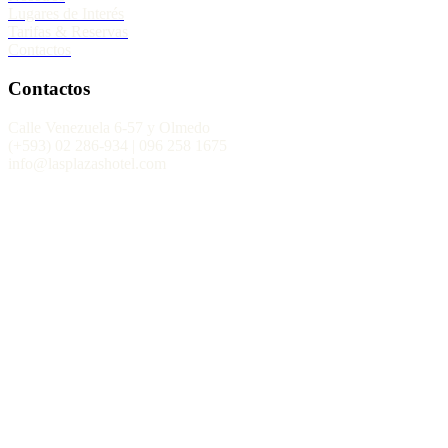
Lugares de Interés
Tarifas & Reservas
Contactos
Contactos
Calle Venezuela 6-57 y Olmedo
(+593) 02 286-934 | 096 258 1675
info@lasplazashotel.com