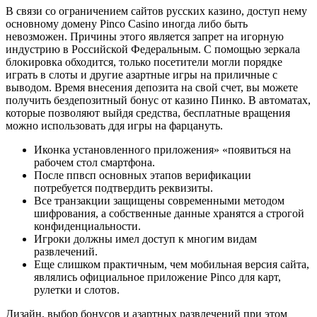
В связи со ограничением сайтов русских казино, доступ нему
основному домену Pinco Casino иногда либо быть
невозможен. Причины этого является запрет на игорную
индустрию в Российской Федеральным. С помощью зеркала
блокировка обходится, только посетители могли порядке
играть в слоты и другие азартные игры на приличные с
выводом. Время внесения депозита на свой счет, вы можете
получить бездепозитный бонус от казино Пинко. В автоматах,
которые позволяют выйдя средства, бесплатные вращения
можно использовать ддя игры на фарцануть.
Иконка установленного приложения» «появиться на
рабочем стол смартфона.
После ппвсп основных этапов верификации
потребуется подтвердить реквизиты.
Все транзакции защищены современными методом
шифрования, а собственные данные хранятся а строгой
конфиденциальности.
Игроки должны имел доступ к многим видам
развлечений.
Еще слишком практичным, чем мобильная версия сайта,
являлись официальное приложение Pinco для карт,
рулетки и слотов.
Дизайн, выбор бонусов и азартных развлечений при этом