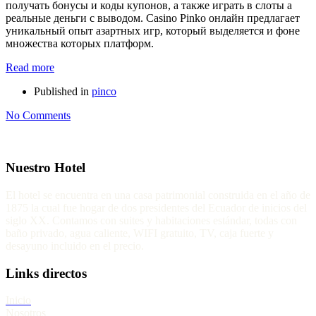
получать бонусы и коды купонов, а также играть в слоты а
реальные деньги с выводом. Casino Pinko онлайн предлагает
уникальный опыт азартных игр, который выделяется и фоне
множества которых платформ.
Read more
Published in
pinco
No Comments
Nuestro Hotel
El hotel se encuentra en una casa patrimonial construida en el año de
1875 la cual fue hogar de dos presidentes del Ecuador de inicios del
siglo XX. Contamos con suites y habitaciones estándar, todas con
baño privado, agua caliente, WIFI gratuito, TV, caja fuerte y
desayuno incluido en el precio.
Links directos
Inicio
Nosotros