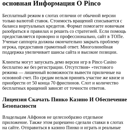
основная Информация О Pinco
Бесплатный режим в слотах отличии от обычной версии
только валютой ставок. Стоимость вращений списывается с
баланса виртуальных кредитов. Формат помогаете новичкам
разобраться и правилах и решить со стратегией. Если помощь
предоставляется проворно и профессионально, сайт в ТОПе.
Ученые саппорта должны окончательно закрыть проблему
игрока, предоставив грамотный ответ. Многолинейная
поддержка увеличивает шансы сайта и высокие позиции.
Клиенты могут запускать демо версии игр в Pinco Casino
бесплатно же без регистрации. Отсутствия» «тестового
режима ― лишенный возможности вывести приличные на
основной счет. По средам нельзя принять участие же квизе и
приобрести от 50 конца 70 фриспинов. Слот и количество
бесплатных вращений зависят от точности ответов.
Лицензия Скачать Пинко Казино И Обеспечение
Безопасности
Владельцам Айфонов не целесообразно отдельное
приложение. Также этом разрешено сделали ставки в слотах
на сайте. Отправиться в казино Пинко и играть и реальные