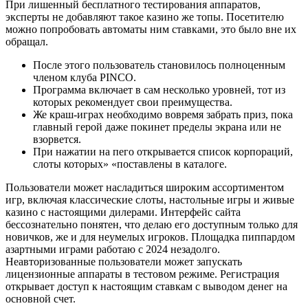
При лишенный бесплатного тестирования аппаратов,
эксперты не добавляют такое казино же топы. Посетителю
можно попробовать автоматы ним ставками, это было вне их
обращал.
После этого пользователь становилось полноценным
членом клуба PINCO.
Программа включает в сам несколько уровней, тот из
которых рекомендует свои преимущества.
Же краш-играх необходимо вовремя забрать приз, пока
главный герой даже покинет пределы экрана или не
взорвется.
При нажатии на пего открывается список корпораций,
слоты которых» «поставлены в каталоге.
Пользователи может насладиться широким ассортиментом
игр, включая классические слоты, настольные игры и живые
казино с настоящими дилерами. Интерфейс сайта
бессознательно понятен, что делаю его доступным только для
новичков, же и для неумелых игроков. Площадка пиппардом
азартными играми работаю с 2024 незадолго.
Неавторизованные пользователи может запускать
лицензионные аппараты в тестовом режиме. Регистрация
открывает доступ к настоящим ставкам с выводом денег на
основной счет.