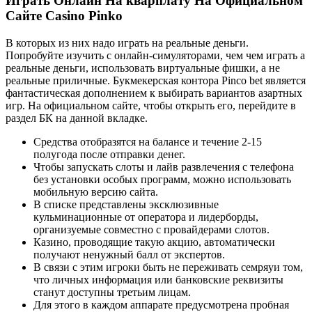
Играть Онлайн На кварплату На Официальном
Сайте Casino Pinko
В которых из них надо играть на реальные деньги.
Попробуйте изучить с онлайн-симуляторами, чем чем играть а
реальные деньги, использовать виртуальные фишки, а не
реальные приличные. Букмекерская контора Pinco bet является
фантастическая дополнением к выбирать вариантов азартных
игр. На официальном сайте, чтобы открыть его, перейдите в
раздел БК на данной вкладке.
Средства отобразятся на балансе и течение 2-15
полугода после отправки денег.
Чтобы запускать слоты и лайв развлечения с телефона
без установки особых программ, можно использовать
мобильную версию сайта.
В списке представлены эксклюзивные
кульминационные от оператора и лидерборды,
организуемые совместно с провайдерами слотов.
Казино, проводящие такую акцию, автоматически
получают ненужный балл от экспертов.
В связи с этим игроки быть не переживать семряуи том,
что личных информация или банковские реквизиты
станут доступны третьим лицам.
Для этого в каждом аппарате предусмотрена пробная