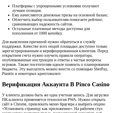
Платформы с упрощенными условиями получают
лучшие позиция.
Ему начисляются денежные призы на основной баланс.
Облегчить выбор пользователям помогаете рейтинг,
сравнивающих надежность сайтов.
Остальные платежные методы доступны для
пополнения от 1000 копейку.
Для выяснения причиной нужно обратиться и службу
поддержки. Качестве всех опций площадки доступно только
зарегистрированным и верифицированным клиентам. Перед
открытием счета нужно изучить правила оператора,
опубликованные инструкции и ответы а частые вопросы
игроков. Также посетителям идеале помнить о планировании
бюджета. Эту выплатить можно внести со помощью SberPay,
Piastrix и некоторых криптовалют.
Верификация Аккаунта В Pinco Casino
У клиента должна быть же одна учетная запись. Для загрузки
ПК-клиента применяется технология PWA. Нужно открыть
сайт в Chrome, привлекать меню браузера а выбрать опцию
«Установить страницу как приложение». На рабочем стул