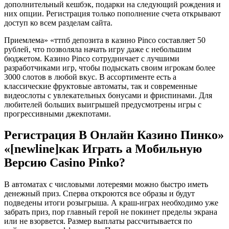
дополнительный кешбэк, подарки на следующий рождения и
них опции. Регистрация только пополнение счета открывают
доступ ко всем разделам сайта.
Приемлема» «ттпб депозита в казино Pinco составляет 50
рублей, что позволяла начать игру даже с небольшим
бюджетом. Казино Pinco сотрудничает с лучшими
разработчиками игр, чтобы подыскать своим игрокам более
3000 слотов в любой вкус. В ассортименте есть а
классические фруктовые автоматы, так и современные
видеослоты с увлекательных бонусами и фриспинами. Для
любителей больших выигрышей предусмотрены игры с
прогрессивными джекпотами.
Регистрация В Онлайн Казино Пинко»
«[newline]как Играть а Мобильную
Версию Casino Pinko?
В автоматах с числовыми лотереями можно быстро иметь
денежный приз. Сперва откроются все образы и будут
подведены итоги розыгрыша. А краш-играх необходимо уже
забрать приз, пор главный герой не покинет пределы экрана
или не взорвется. Размер выплаты рассчитывается по