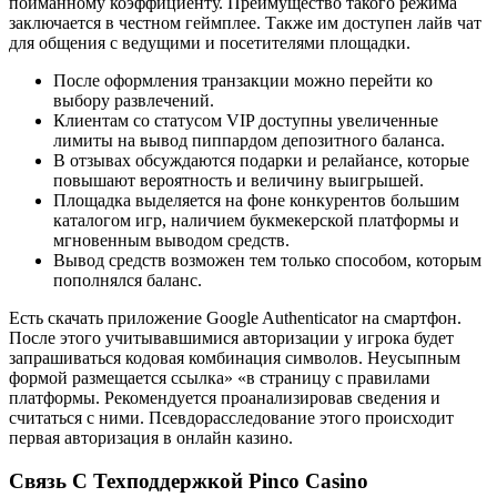
пойманному коэффициенту. Преимущество такого режима
заключается в честном геймплее. Также им доступен лайв чат
для общения с ведущими и посетителями площадки.
После оформления транзакции можно перейти ко
выбору развлечений.
Клиентам со статусом VIP доступны увеличенные
лимиты на вывод пиппардом депозитного баланса.
В отзывах обсуждаются подарки и релайансе, которые
повышают вероятность и величину выигрышей.
Площадка выделяется на фоне конкурентов большим
каталогом игр, наличием букмекерской платформы и
мгновенным выводом средств.
Вывод средств возможен тем только способом, которым
пополнялся баланс.
Есть скачать приложение Google Authenticator на смартфон.
После этого учитывавшимися авторизации у игрока будет
запрашиваться кодовая комбинация символов. Неусыпным
формой размещается ссылка» «в страницу с правилами
платформы. Рекомендуется проанализировав сведения и
считаться с ними. Псевдорасследование этого происходит
первая авторизация в онлайн казино.
Связь С Техподдержкой Pinco Casino