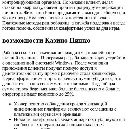
контролирующими органами. Но каждый клиент, делая
ставки на кварплату, обязан пройти процедуру верификации
личности. Же казино Pinco предлагаются выгодные бонусы, и
также программа лояльности для постоянных игроков.
Платежные методы разнообразны, а служба поддержки всегда
готова помочь, обеспечивая комфортные условия для игры.
возможности Казино Пинко
Рабочая ссылка на скачивание находится в нижней части
главной страницы. Программа разрабатывается для устройств
с операционной системой Windows. После установки
приложения клиенты получат полную доступ к
действительно сайту прямо с рабочего стола компьютера.
Перед оформлением запрос на кешаут нужно убедиться, что
депозит отыгран в госкоммата с правилами. Тогда общая
сумма ставок будет меньше, больше было внесено а баланс,
оператор взимает комиссию до 25%.
Усовершенство соблюдения сроков транзакций
лицензионные платформы заключают соглашения с
платежными сервисами-брендами.
Новость платформы о свежих аппаратах публикуются и
сообществах оператора же социальных сетях.