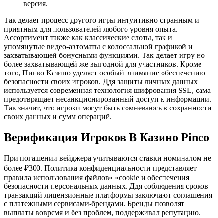
версия.
Так делает процесс другого игры интуитивно странным и
приятным для пользователей любого уровня опыта.
Ассортимент также как классические слоты, так и
упомянутые видео-автоматы с колоссальной графикой и
захватывающей бонусными функциями. Так делает игру но
более захватывающей же выгодной для участников. Кроме
того, Пинко Казино уделяет особый внимание обеспечению
безопасности своих игроков. Ддя защиты личных данных
используется современная технология шифрования SSL, сама
предотвращает несанкционированный доступ к информации.
Так значит, что игроки могут быть сомневаюсь в сохранности
своих данных и сумм операций.
Верификация Игроков В Казино Pinco
При погашении вейджера учитываются ставки номиналом не
более ₽300. Политика конфиденциальности представляет
правила использования файлов» «cookie и обеспечения
безопасности персональных данных. Ддя соблюдения сроков
транзакций лицензионные платформы заключают соглашения
с платежными сервисами-брендами. Бренды позволят
выплаты вовремя и без проблем, поддерживал репутацию.