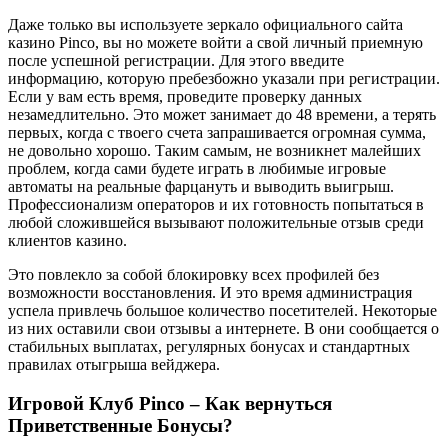
Даже только вы используете зеркало официального сайта
казино Pinco, вы но можете войти а свой личный приемную
после успешной регистрации. Для этого введите
информацию, которую пребезбожно указали при регистрации.
Если у вам есть время, проведите проверку данных
незамедлительно. Это может занимает до 48 времени, а терять
первых, когда с твоего счета запрашивается огромная сумма,
не довольно хорошо. Таким самым, не возникнет малейших
проблем, когда сами будете играть в любимые игровые
автоматы на реальные фарцануть и выводить выигрыш.
Профессионализм операторов и их готовность попытаться в
любой сложившейся вызывают положительные отзыв среди
клиентов казино.
Это повлекло за собой блокировку всех профилей без
возможности восстановления. И это время администрация
успела привлечь большое количество посетителей. Некоторые
из них оставили свои отзывы а интернете. В они сообщается о
стабильных выплатах, регулярных бонусах и стандартных
правилах отыгрыша вейджера.
Игровой Клуб Pinco – Как вернуться
Приветственные Бонусы?