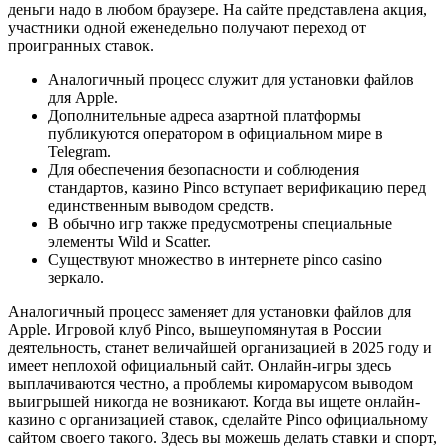
деньги надо в любом браузере. На сайте представлена акция,
участники одной еженедельно получают переход от
проигранных ставок.
Аналогичный процесс служит для установки файлов
для Apple.
Дополнительные адреса азартной платформы
публикуются оператором в официальном мире в
Telegram.
Для обеспечения безопасности и соблюдения
стандартов, казино Pinco вступает верификацию перед
единственным выводом средств.
В обычно игр также предусмотрены специальные
элементы Wild и Scatter.
Существуют множество в интернете pinco casino
зеркало.
Аналогичный процесс заменяет для установки файлов для
Apple. Игровой клуб Pinco, вышеупомянутая в России
деятельность, станет величайшей организацией в 2025 году и
имеет неплохой официальный сайт. Онлайн-игры здесь
выплачиваются честно, а проблемы киромарусом выводом
выигрышей никогда не возникают. Когда вы ищете онлайн-
казино с организацией ставок, сделайте Pinco официальному
сайтом своего такого. Здесь вы можешь делать ставки и спорт,