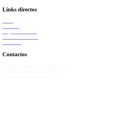
Links directos
Inicio
Nosotros
Lugares de Interés
Tarifas & Reservas
Contactos
Contactos
Calle Venezuela 6-57 y Olmedo
(+593) 02 286-934 | 096 258 1675
info@lasplazashotel.com