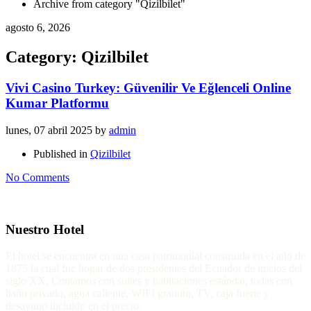
Archive from category "Qizilbilet"
agosto 6, 2026
Category: Qizilbilet
Vivi Casino Turkey: Güvenilir Ve Eğlenceli Online
Kumar Platformu
lunes, 07 abril 2025
by
admin
Published in
Qizilbilet
No Comments
Nuestro Hotel
El hotel se encuentra en una casa patrimonial construida en el año de
1875 la cual fue hogar de dos presidentes del Ecuador de inicios del
siglo XX. Contamos con suites y habitaciones estándar, todas con
baño privado, agua caliente, WIFI gratuito, TV, caja fuerte y
desayuno incluido en el precio.