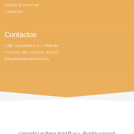
Tarifas & Reservas
Contactos
Contactos
Calle Venezuela 6-57 y Olmedo
(+593) 02 286-934 | 096 258 1675
info@lasplazashotel.com
Copyright Las Plazas Hotel ©
2022.
All rights reserved.