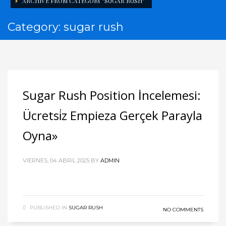
ARCHIVE FROM CATEGORY "SUGAR RUSH"
Category: sugar rush
Sugar Rush Position İncelemesi:
Ücretsi̇z Empieza Gerçek Parayla
Oyna»
VIERNES, 04 ABRIL 2025
BY
ADMIN
PUBLISHED IN
SUGAR RUSH
NO COMMENTS