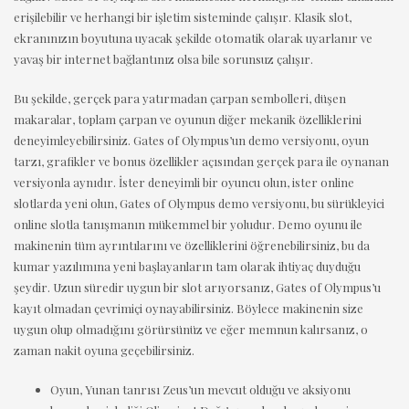
erişilebilir ve herhangi bir işletim sisteminde çalışır. Klasik slot,
ekranınızın boyutuna uyacak şekilde otomatik olarak uyarlanır ve
yavaş bir internet bağlantınız olsa bile sorunsuz çalışır.
Bu şekilde, gerçek para yatırmadan çarpan sembolleri, düşen
makaralar, toplam çarpan ve oyunun diğer mekanik özelliklerini
deneyimleyebilirsiniz. Gates of Olympus’un demo versiyonu, oyun
tarzı, grafikler ve bonus özellikler açısından gerçek para ile oynanan
versiyonla aynıdır. İster deneyimli bir oyuncu olun, ister online
slotlarda yeni olun, Gates of Olympus demo versiyonu, bu sürükleyici
online slotla tanışmanın mükemmel bir yoludur. Demo oyunu ile
makinenin tüm ayrıntılarını ve özelliklerini öğrenebilirsiniz, bu da
kumar yazılımına yeni başlayanların tam olarak ihtiyaç duyduğu
şeydir. Uzun süredir uygun bir slot arıyorsanız, Gates of Olympus’u
kayıt olmadan çevrimiçi oynayabilirsiniz. Böylece makinenin size
uygun olup olmadığını görürsünüz ve eğer memnun kalırsanız, o
zaman nakit oyuna geçebilirsiniz.
Oyun, Yunan tanrısı Zeus’un mevcut olduğu ve aksiyonu