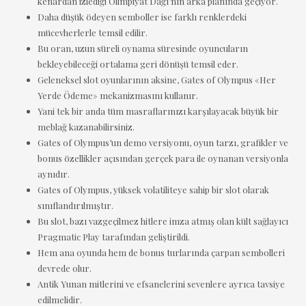
kenardan izlediği Olimpiyat Dağı’nın arka planında geçiyor.
Daha düşük ödeyen semboller ise farklı renklerdeki
mücevherlerle temsil edilir.
Bu oran, uzun süreli oynama süresinde oyuncuların
bekleyebileceği ortalama geri dönüşü temsil eder.
Geleneksel slot oyunlarının aksine, Gates of Olympus «Her
Yerde Ödeme» mekanizmasını kullanır.
Yani tek bir anda tüm masraflarınızı karşılayacak büyük bir
meblağ kazanabilirsiniz.
Gates of Olympus’un demo versiyonu, oyun tarzı, grafikler ve
bonus özellikler açısından gerçek para ile oynanan versiyonla
aynıdır.
Gates of Olympus, yüksek volatiliteye sahip bir slot olarak
sınıflandırılmıştır.
Bu slot, bazı vazgeçilmez hitlere imza atmış olan kült sağlayıcı
Pragmatic Play tarafından geliştirildi.
Hem ana oyunda hem de bonus turlarında çarpan sembolleri
devrede olur.
Antik Yunan mitlerini ve efsanelerini sevenlere ayrıca tavsiye
edilmelidir.