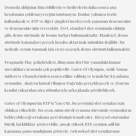
Demoda aldığınız tüm ödüllerin ve hediyelerin daha sonra ana
hesabınıza çekilemeyeceğini unutmayın. Bunlar yalnızca testte
kullanılacak ve RTP ve diğer çizgileri inceleyerek şansınızı denemenize
ve denemenize izin verecektir. Evet, standart slot oyununda olduğu
gibi, demo sürümde de bonus turları bulunmaktadır. Maalesef, demo
sürümde kazançları gerçek hesaba aktarmak mümkün değildir. Bu
nedenle oyunu tanımak için en iyi seçenek demo sürümü kullanmaktır.
Pragmatic Play geliştiricileri, dünyanın dört bir yanındaki kumar
meraklıları arasında çok popülerdir. Gates Of Olympus, Antik Yunan
mitleri ve efsanelerinden sonra stilize edilmiş ve temalı bir kıyaslama
oyunudur. Aksiyon kutsal Olimpos Dağı’nda gerçekleşecek ve Zeus’un
kendisi yukarıdan ateş sütunlarıyla arka planda görülebilecek.
Gates of Olympus’un RTP’si %96.5’tir, bu çevrimiçi slot oyunları için
oldukça yüksektir. Bu oran, uzun süreli oynama süresinde oyuncuların
bekleyebileceği ortalama geri dönüşü temsil eder. Bireysel oturumlar
büyük farklılıklar gösterebilir, ancak yüksek RTP, oyunun adil bir
kazanma şansı sunduğunu gösterir. Geleneksel slot oyunlarının