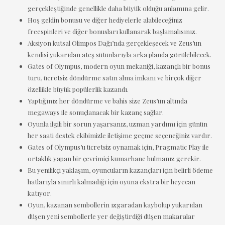
gerçekleştiğinde genellikle daha büyük olduğu anlamına gelir.
Hoş geldin bonusu ve diğer hediyelerle alabileceğiniz
freespinleri ve diğer bonusları kullanarak başlamalısınız.
Aksiyon kutsal Olimpos Dağı’nda gerçekleşecek ve Zeus’un
kendisi yukarıdan ateş sütunlarıyla arka planda görülebilecek.
Gates of Olympus, modern oyun mekaniği, kazançlı bir bonus
turu, ücretsiz döndürme satın alma imkanı ve birçok diğer
özellikle büyük popülerlik kazandı.
Yaptığınız her döndürme ve bahis size Zeus’un altında
megaways ile sonuçlanacak bir kazanç sağlar.
Oyunla ilgili bir sorun yaşarsanız, uzman yardımı için günün
her saati destek ekibimizle iletişime geçme seçeneğiniz vardır.
Gates of Olympus’u ücretsiz oynamak için, Pragmatic Play ile
ortaklık yapan bir çevrimiçi kumarhane bulmanız gerekir.
Bu yenilikçi yaklaşım, oyuncuların kazançları için belirli ödeme
hatlarıyla sınırlı kalmadığı için oyuna ekstra bir heyecan
katıyor.
Oyun, kazanan sembollerin ızgaradan kaybolup yukarıdan
düşen yeni sembollerle yer değiştirdiği düşen makaralar