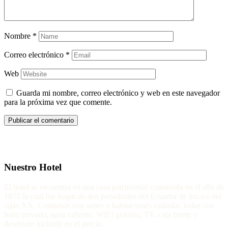
Nombre
*
Correo electrónico
*
Web
Guarda mi nombre, correo electrónico y web en este navegador
para la próxima vez que comente.
Nuestro Hotel
El hotel se encuentra en una casa patrimonial construida en el año de
1875 la cual fue hogar de dos presidentes del Ecuador de inicios del
siglo XX. Contamos con suites y habitaciones estándar, todas con
baño privado, agua caliente, WIFI gratuito, TV, caja fuerte y
desayuno incluido en el precio.