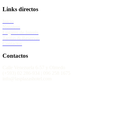
Links directos
Inicio
Nosotros
Lugares de Interés
Tarifas & Reservas
Contactos
Contactos
Calle Venezuela 6-57 y Olmedo
(+593) 02 286-934 | 096 258 1675
info@lasplazashotel.com