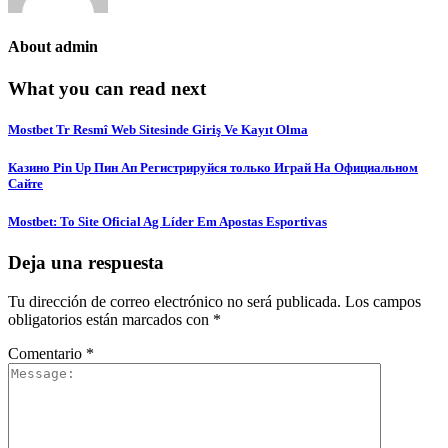
About
admin
What you can read next
Mostbet Tr Resmî Web Sitesinde Giriş Ve Kayıt Olma
Казино Pin Up Пин Ап Регистрируйся только Играй На Официальном
Сайте
Mostbet: To Site Oficial Ag Líder Em Apostas Esportivas
Deja una respuesta
Tu dirección de correo electrónico no será publicada.
Los campos
obligatorios están marcados con
*
Comentario
*