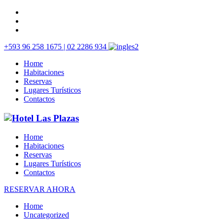
+593 96 258 1675 | 02 2286 934
Home
Habitaciones
Reservas
Lugares Turísticos
Contactos
Home
Habitaciones
Reservas
Lugares Turísticos
Contactos
RESERVAR AHORA
Home
Uncategorized