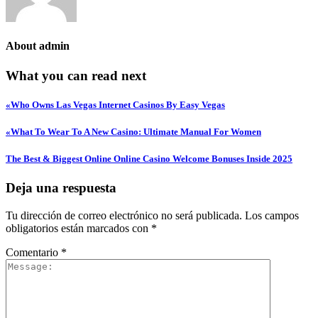
About
admin
What you can read next
«Who Owns Las Vegas Internet Casinos By Easy Vegas
«What To Wear To A New Casino: Ultimate Manual For Women
The Best & Biggest Online Online Casino Welcome Bonuses Inside 2025
Deja una respuesta
Tu dirección de correo electrónico no será publicada.
Los campos
obligatorios están marcados con
*
Comentario
*