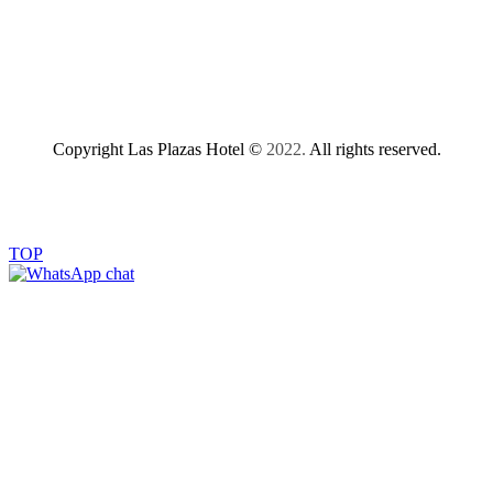
Copyright Las Plazas Hotel ©
2022.
All rights reserved.
TOP