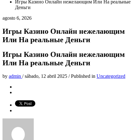
Игры Казино Онлайн нежелающим Или На реальные
Деньги
agosto 6, 2026
Игры Казино Онлайн нежелающим
Или На реальные Деньги
Игры Казино Онлайн нежелающим
Или На реальные Деньги
by
admin
/
sábado, 12 abril 2025
/
Published in
Uncategorized