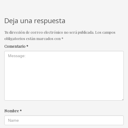
Deja una respuesta
Tu dirección de correo electrónico no será publicada.
Los campos
obligatorios están marcados con
*
Comentario
*
Nombre
*