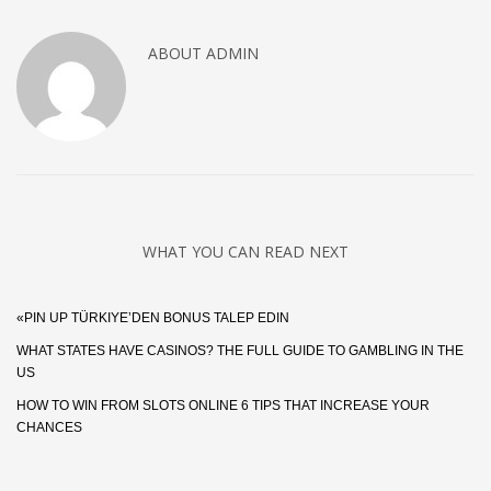
ABOUT
ADMIN
WHAT YOU CAN READ NEXT
«PIN UP TÜRKIYE’DEN BONUS TALEP EDIN
WHAT STATES HAVE CASINOS? THE FULL GUIDE TO GAMBLING IN THE
US
HOW TO WIN FROM SLOTS ONLINE 6 TIPS THAT INCREASE YOUR
CHANCES