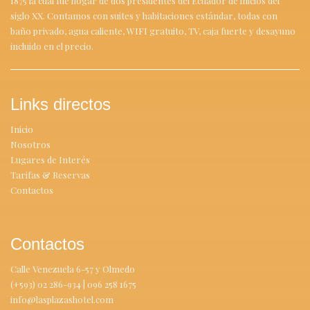
1875 la cual fue hogar de dos presidentes del Ecuador de inicios del
siglo XX. Contamos con suites y habitaciones estándar, todas con
baño privado, agua caliente, WIFI gratuito, TV, caja fuerte y desayuno
incluido en el precio.
Links directos
Inicio
Nosotros
Lugares de Interés
Tarifas & Reservas
Contactos
Contactos
Calle Venezuela 6-57 y Olmedo
(+593) 02 286-934 | 096 258 1675
info@lasplazashotel.com