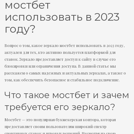
мостбет
использовать в 2023
году?
Вопрос о том, какое зеркало мостбет использовать в 2023 году,
актуален для тех, кто активно пользуется платформой для
ставок. Зеркало предоставляет доступ к сайту в случае его
блокировки или ограничения доступа. В данной статье мы
расскажем о самых надежных и актуальных зеркалах, а также о
том, как обеспечить безопасное и стабильное подключение.
Что такое мостбет и зачем
требуется его зеркало?
Мостбет — это популярная букмекерская контора, которая
предоставляет своим пользователям широкий спектр
спортивных ставок и игровых решений. Несмотря на свою