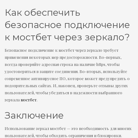
Как обеспечить
безопасное подключение
к мостбет через зеркало?
Безопасное подключение к мостбет через зеркало требует
применения некоторых мер предосторожности. Во-первых,
всегда проверяйте адресная строка на наличие https, чтобы
удостовериться в защите соединения. Во-вторых, используйте
современное антивирусное ПО, которое может предупредить о
подозрительных сайтах. И, наконец, проверьте отзывы других
пользователей, чтобы убедиться в надежности выбранного
зеркала
мостбет
.
Заключение
Использование зеркал мостбет — это необходимость для многих
пользователей, чтобы обходить ограничения и блокировки.