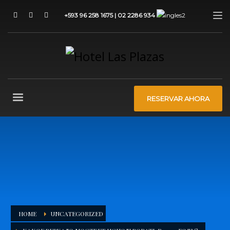
+593 96 258 1675 | 02 2286 934
RESERVAR AHORA
HOME
UNCATEGORIZED