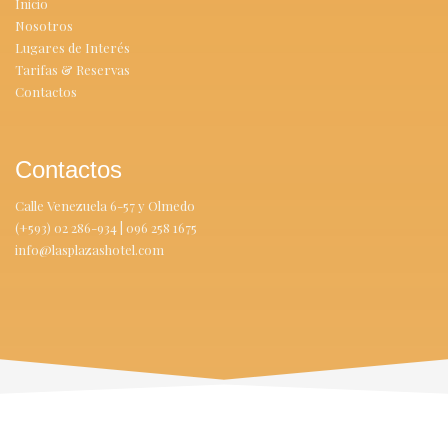
Inicio
Nosotros
Lugares de Interés
Tarifas & Reservas
Contactos
Contactos
Calle Venezuela 6-57 y Olmedo
(+593) 02 286-934 | 096 258 1675
info@lasplazashotel.com