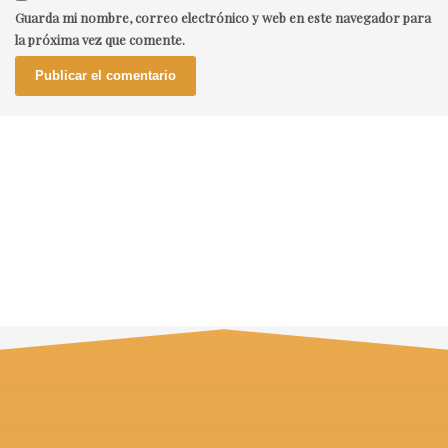
Guarda mi nombre, correo electrónico y web en este navegador para
la próxima vez que comente.