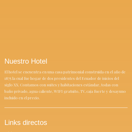
Nuestro Hotel
El hotel se encuentra en una casa patrimonial construida en el año de
1875 la cual fue hogar de dos presidentes del Ecuador de inicios del
siglo XX. Contamos con suites y habitaciones estándar, todas con
baño privado, agua caliente, WIFI gratuito, TV, caja fuerte y desayuno
incluido en el precio.
Links directos