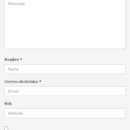
Nombre
*
Correo electrónico
*
Web