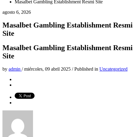
Masalbet Gambling Establishment Resmi Site
agosto 6, 2026
Masalbet Gambling Establishment Resmi
Site
Masalbet Gambling Establishment Resmi
Site
by
admin
/
miércoles, 09 abril 2025
/
Published in
Uncategorized