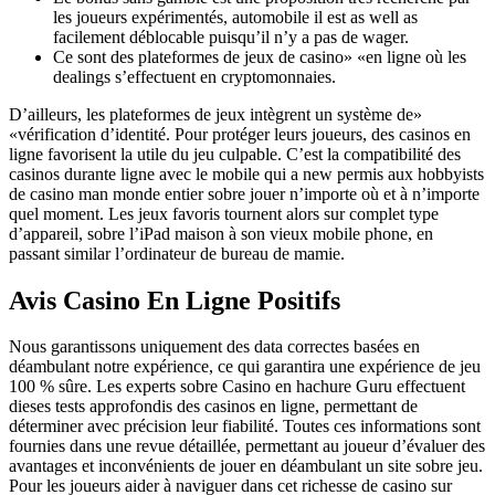
les joueurs expérimentés, automobile il est as well as
facilement déblocable puisqu’il n’y a pas de wager.
Ce sont des plateformes de jeux de casino» «en ligne où les
dealings s’effectuent en cryptomonnaies.
D’ailleurs, les plateformes de jeux intègrent un système de»
«vérification d’identité. Pour protéger leurs joueurs, des casinos en
ligne favorisent la utile du jeu culpable. C’est la compatibilité des
casinos durante ligne avec le mobile qui a new permis aux hobbyists
de casino man monde entier sobre jouer n’importe où et à n’importe
quel moment. Les jeux favoris tournent alors sur complet type
d’appareil, sobre l’iPad maison à son vieux mobile phone, en
passant similar l’ordinateur de bureau de mamie.
Avis Casino En Ligne Positifs
Nous garantissons uniquement des data correctes basées en
déambulant notre expérience, ce qui garantira une expérience de jeu
100 % sûre. Les experts sobre Casino en hachure Guru effectuent
dieses tests approfondis des casinos en ligne, permettant de
déterminer avec précision leur fiabilité. Toutes ces informations sont
fournies dans une revue détaillée, permettant au joueur d’évaluer des
avantages et inconvénients de jouer en déambulant un site sobre jeu.
Pour les joueurs aider à naviguer dans cet richesse de casino sur