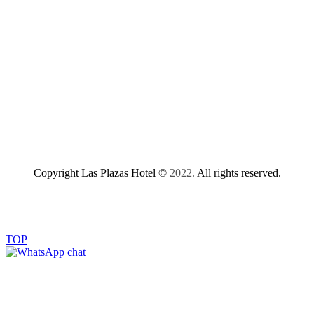
Copyright Las Plazas Hotel ©
2022.
All rights reserved.
TOP