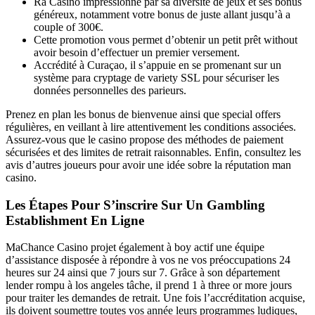
Ra Casino impressionne par sa diversité de jeux et ses bonus
généreux, notamment votre bonus de juste allant jusqu’à a
couple of 300€.
Cette promotion vous permet d’obtenir un petit prêt without
avoir besoin d’effectuer un premier versement.
Accrédité à Curaçao, il s’appuie en se promenant sur un
système para cryptage de variety SSL pour sécuriser les
données personnelles des parieurs.
Prenez en plan les bonus de bienvenue ainsi que special offers
régulières, en veillant à lire attentivement les conditions associées.
Assurez-vous que le casino propose des méthodes de paiement
sécurisées et des limites de retrait raisonnables. Enfin, consultez les
avis d’autres joueurs pour avoir une idée sobre la réputation man
casino.
Les Étapes Pour S’inscrire Sur Un Gambling
Establishment En Ligne
MaChance Casino projet également à boy actif une équipe
d’assistance disposée à répondre à vos ne vos préoccupations 24
heures sur 24 ainsi que 7 jours sur 7. Grâce à son département
lender rompu à los angeles tâche, il prend 1 à three or more jours
pour traiter les demandes de retrait. Une fois l’accréditation acquise,
ils doivent soumettre toutes vos année leurs programmes ludiques,