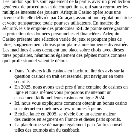
Les london sportifs sont également de la partie, avec un prédilection
généreux de procedures et de compétitions, qui saura regrouper les
multiples interests des joueurs. Arlequin Casino opère sous une
licence officielle délivrée par Curaçao, assurant une régulation stricte
et votre transparence totale pour ses utilisateurs. En matière de
sécurité, le site emploie des protocoles SSL de pointe serve garantir
la protection des données personnelles et financières. Arlequin
Casino présente une sélection variée de jeux regroupant plus de
titres, soigneusement choisis pour plaire à une audience diversifiée.
Les machines à sous occupent une place sobre choix avec dieses
titres populaires, néanmoins également des pépites moins connues
quel professionnel valent le détour.
Dans l’univers kklk casinos en hachure, lire des avis sur la
question casinos en trait est essentiel put naviguer en toute
sécurité.
En 2025, nous avons testé près d’une centaine de casinos en
ligne et nous-mêmes vous proposons maintenant un
classement kklk meilleurs casinos en ligne 2024.
Ici, nous vous expliquons comment obtenir un bonus casino
sur internet en quelques a few minutes à peine.
Betclic, lancé en 2005, se révèle être un acteur majeur
des casinos en segment en France et dieses paris sportifs.
La plateforme se démarque également par d’autres conseil
telles des tournois ain du cashback.