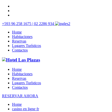
+593 96 258 1675 | 02 2286 934
Home
Habitaciones
Reservas
Lugares Turísticos
Contactos
Home
Habitaciones
Reservas
Lugares Turísticos
Contactos
RESERVAR AHORA
Home
casino en ligne fr