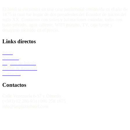
El hotel se encuentra en una casa patrimonial construida en el año de
1875 la cual fue hogar de dos presidentes del Ecuador de inicios del
siglo XX. Contamos con suites y habitaciones estándar, todas con
baño privado, agua caliente, WIFI gratuito, TV, caja fuerte y
desayuno incluido en el precio.
Links directos
Inicio
Nosotros
Lugares de Interés
Tarifas & Reservas
Contactos
Contactos
Calle Venezuela 6-57 y Olmedo
(+593) 02 286-934 | 096 258 1675
info@lasplazashotel.com