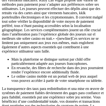
des virements bancaires. Ruby Las vegas propose une variété de
méthodes para paiement pour s’adapter aux préférences sobre ses
utilisateurs. Les joueurs peuvent effectuer des dépôts ainsi que des
retraits via des cartes ainsi que virements bancaires, kklk
portefeuilles électroniques et les cryptomonnaies. Il convient malgré
tout sobre vérifier la disponibilité de votre moyen de paiement
préféré, tous n’étant passing accessibles selon la localisation
géographique. Les services complémentaires jouent un rôle crucial
dans l’amélioration para l’expérience globale des joueurs sur el
meilleurs site sobre casino en trait.» «[newline]Ces services ne se
limitent pas uniquement aux jeux eux-mêmes, mais englobent
également d’autres aspects essentiels qui contribuent à une
expérience utilisateur sans faille.
Mais la plateforme se distingue surtout par child offre
particulièrement adaptée aux joueurs francophones.
En revanche, des filtres de recherche dans des jeux pourraient
rendre l’expérience encore additionally fluide.
Le online casino mobile est un portail web de jeux auquel
vous pouvez accéder à partir de votre smartphone ou tablette.
La transparence des taux para redistribution et una mise en œuvre de
systèmes de paiement fiables deviennent des gages para confiance et
para fiabilité, essentiels put une expérience sobre jeu sereine. Vous
bénéficiez d’une confidentialité totale, vos données et transactions
étant protégées par des technologies de cryptage de pointe. La