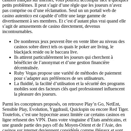
petits problèmes. Il peut s’agir d’une règle que les joueurs n’avez
pas comprise ou d’une réclamation. Seul un un portail web de
casino autentico est capable d’offrir une large gamme de
divertissement à ses membres. Et c’est d’autant plus vrai quand elle
s’agit de amusements de casino directement, devenus
incontournables.
De nombreux jeux peuvent être en vente libre au niveau des
casinos sobre direct tels os quais le poker are living, le
blackjack reside ou le baccara live.
Ils attirent particulièrement les joueurs qui cherchent à
bénéficier de l’anonymat et d’une gestion financière
décentralisée.
Ruby Vegas propose une variété de méthodes de paiement
pour s’adapter aux préférences de ses utilisateurs.
La fluidité, la facilité d’utilisation et la sécurité des programs
mobiles sont des facteurs clés quel professionnel influencent
la pleasure des joueurs.
Parmi les concepteurs proposés, on retrouve Play’n Go, NetEnt,
Sensible Play, Evolution, Yggdrasil, Quickspin ou encore Red Tiger.
Toutefois, c’est une hypocrisie assez limitée car certains casinos en
ligne refusent des VPN. Dans votre vingtaine d’États américains, et
une grande partie des pays off du Moyen-Orient et de l’Asie, des
casinos sur internet deviennent considérés comme illégaux et sont