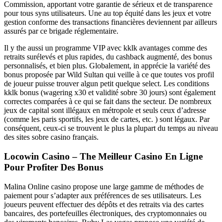
Commission, apportant votre garantie de sérieux et de transparence
pour tous syns utilisateurs. Une au top équité dans les jeux et votre
gestion conforme des transactions financières deviennent par ailleurs
assurés par ce brigade réglementaire.
Il y the aussi un programme VIP avec kklk avantages comme des
retraits surélevés et plus rapides, du cashback augmenté, des bonus
personnalisés, et bien plus. Globalement, in apprécie la variété des
bonus proposée par Wild Sultan qui veille à ce que toutes vos profil
de joueur puisse trouver algun petit quelque select. Les conditions
kklk bonus (wagering x30 et validité sobre 30 jours) sont également
correctes comparées à ce qui se fait dans the secteur. De nombreux
jeux de capital sont illégaux en métropole et seuls ceux d’adresse
(comme les paris sportifs, les jeux de cartes, etc. ) sont légaux. Par
conséquent, ceux-ci se trouvent le plus la plupart du temps au niveau
des sites sobre casino français.
Locowin Casino – The Meilleur Casino En Ligne
Pour Profiter Des Bonus
Malina Online casino propose une large gamme de méthodes de
paiement pour s’adapter aux préférences de ses utilisateurs. Les
joueurs peuvent effectuer des dépôts et des retraits via des cartes
bancaires, des portefeuilles électroniques, des cryptomonnaies ou