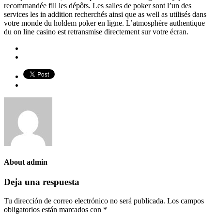
recommandée fill les dépôts. Les salles de poker sont l’un des
services les in addition recherchés ainsi que as well as utilisés dans
votre monde du holdem poker en ligne. L’atmosphère authentique
du on line casino est retransmise directement sur votre écran.
About
admin
Deja una respuesta
Tu dirección de correo electrónico no será publicada.
Los campos
obligatorios están marcados con
*