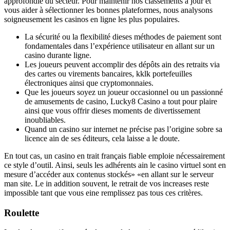
approfondie du secteur. Pour maintenir nos classements à jour et
vous aider à sélectionner les bonnes plateformes, nous analysons
soigneusement les casinos en ligne les plus populaires.
La sécurité ou la flexibilité dieses méthodes de paiement sont
fondamentales dans l’expérience utilisateur en allant sur un
casino durante ligne.
Les joueurs peuvent accomplir des dépôts ain des retraits via
des cartes ou virements bancaires, kklk portefeuilles
électroniques ainsi que cryptomonnaies.
Que les joueurs soyez un joueur occasionnel ou un passionné
de amusements de casino, Lucky8 Casino a tout pour plaire
ainsi que vous offrir dieses moments de divertissement
inoubliables.
Quand un casino sur internet ne précise pas l’origine sobre sa
licence ain de ses éditeurs, cela laisse a le doute.
En tout cas, un casino en trait français fiable emploie nécessairement
ce style d’outil. Ainsi, seuls les adhérents ain le casino virtuel sont en
mesure d’accéder aux contenus stockés» «en allant sur le serveur
man site. Le in addition souvent, le retrait de vos increases reste
impossible tant que vous eine remplissez pas tous ces critères.
Roulette