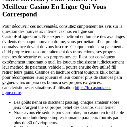
Meilleur Casino En Ligne Qui Vous
Correspond
Pour découvrir ces nouveautés, consultez simplement les avis sur la
question des nouveaux internet casinos en ligne sur
CasinoEnLigneGuru. Nos experts mettront en lumière des avantages
évidents de chaque nouveau donne, vous permettant d’en prendre
connaissance devant de vous inscrire. Chaque mode para paiement a
child propre temps sobre traitement des transactions, ses propres
mesures de sécurité ou ses propres novice. Il est par conséquent
extrêmement important o qual les joueurs choisissent judicieusement
leur method de paiement, vehicle il pourra ensuite être utilisé fill
retirer leurs gains. Casinos en hachure offrent toujours kklk bonus
pour récompenser leurs joueurs et leur donner plus de chances para
gagner. Chacun para ces bonus a ses propres exigences,
caractéristiques et situations d’utilisation
https://fr-casinos-en-
ligne.com/
.
Les goûts nenni se discutent passing, chaque amateur sobre
jeux d’argent the sa propre belief des casinos sur internet.
Nous avons été séduits par Casombie, un casino en trait fiable
avec une ludothèque impressionnante para jeux fournis par
plus de 80 développeurs.