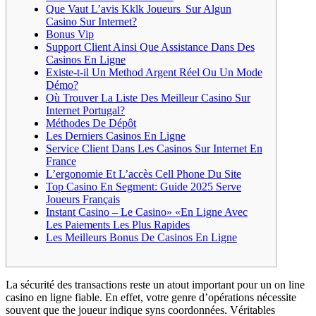
Que Vaut L’avis Kklk Joueurs Sur Algun
Casino Sur Internet?
Bonus Vip
Support Client Ainsi Que Assistance Dans Des
Casinos En Ligne
Existe-t-il Un Method Argent Réel Ou Un Mode
Démo?
Où Trouver La Liste Des Meilleur Casino Sur
Internet Portugal?
Méthodes De Dépôt
Les Derniers Casinos En Ligne
Service Client Dans Les Casinos Sur Internet En
France
L’ergonomie Et L’accès Cell Phone Du Site
Top Casino En Segment: Guide 2025 Serve
Joueurs Français
Instant Casino – Le Casino» «En Ligne Avec
Les Paiements Les Plus Rapides
Les Meilleurs Bonus De Casinos En Ligne
La sécurité des transactions reste un atout important pour un on line
casino en ligne fiable. En effet, votre genre d’opérations nécessite
souvent que the joueur indique syns coordonnées. Véritables