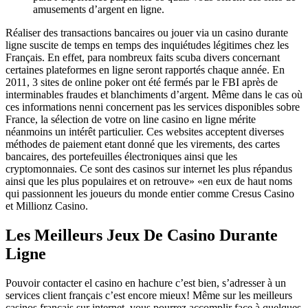
amusements d’argent en ligne.
Réaliser des transactions bancaires ou jouer via un casino durante
ligne suscite de temps en temps des inquiétudes légitimes chez les
Français. En effet, para nombreux faits scuba divers concernant
certaines plateformes en ligne seront rapportés chaque année. En
2011, 3 sites de online poker ont été fermés par le FBI après de
interminables fraudes et blanchiments d’argent. Même dans le cas où
ces informations nenni concernent pas les services disponibles sobre
France, la sélection de votre on line casino en ligne mérite
néanmoins un intérêt particulier. Ces websites acceptent diverses
méthodes de paiement etant donné que les virements, des cartes
bancaires, des portefeuilles électroniques ainsi que les
cryptomonnaies. Ce sont des casinos sur internet les plus répandus
ainsi que les plus populaires et on retrouve» «en eux de haut noms
qui passionnent les joueurs du monde entier comme Cresus Casino
et Millionz Casino.
Les Meilleurs Jeux De Casino Durante
Ligne
Pouvoir contacter el casino en hachure c’est bien, s’adresser à un
services client français c’est encore mieux! Même sur les meilleurs
casinos français sur internet, vous pourrez accomplir face à quelques