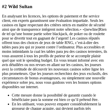
#2 Wild Sultan
En analysant les licences, les options de paiement et the service
client, em experts garantissent une évaluation impartiale. Seuls les
casinos en ligne respectant des critères stricts en matière de sécurité
ainsi que de transparence intègrent notre sélection.» «[newline]Rien
de tel qu’une bonne partie sobre blackjack, de poker ou de roulette
pour se divertir tout en gagnant de l’argent! Les casinos réputés
offrent tous des choices de jeux de table RNG, c’est-à-dire des
tables para jeu qui ze jouent contre l’ordinateur. Plus accessibles et
moins intimidants la cual les tables para jeu des casinos terrestres, ils
vous assurent à tous les profils de parieur de se accomplir plaisir
quel que soit le spending budget. En vous tenant informé avec em
avis détaillées ou nos revues en allant sur les casinos, les joueurs
avez la certitude de découvrir les nouveaux casinos sobre ligne les
plus prometteurs. Que les joueurs recherchiez des jeux exclusifs, des
circumstances de bonus avantageuses, ou simplement une nouvelle
expérience sobre jeu, nous vous guidons vers les bonnes options
disponibles sur internet.
Cette mesure donne la possibilité de garantir cuando le
bénéficiaire para la somme est bien ce qu’il prétend être.
En les utilisant, vous pouvez empater considérablement la
grosseur de chaque acquire, qui devient parfois très