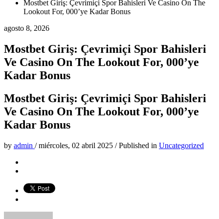
Mostbet Giriş: Çevrimiçi Spor Bahisleri Ve Casino On The
Lookout For, 000’ye Kadar Bonus
agosto 8, 2026
Mostbet Giriş: Çevrimiçi Spor Bahisleri
Ve Casino On The Lookout For, 000’ye
Kadar Bonus
Mostbet Giriş: Çevrimiçi Spor Bahisleri
Ve Casino On The Lookout For, 000’ye
Kadar Bonus
by
admin
/
miércoles, 02 abril 2025
/
Published in
Uncategorized