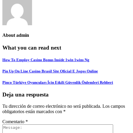
About
admin
What you can read next
How To Employ Casino Bonus Inside 1win 1wins Ng
Pin Up On Line Casino Brasil Site Oficial E Jogos Online
Pinco Türkiye Oyuncuları İçin Etkili Güvenlik Önlemleri Rehberi
Deja una respuesta
Tu dirección de correo electrónico no será publicada.
Los campos
obligatorios están marcados con
*
Comentario
*