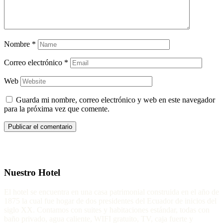
Nombre
*
Correo electrónico
*
Web
Guarda mi nombre, correo electrónico y web en este navegador
para la próxima vez que comente.
Nuestro Hotel
El hotel se encuentra en una casa patrimonial construida en el año de
1875 la cual fue hogar de dos presidentes del Ecuador de inicios del
siglo XX. Contamos con suites y habitaciones estándar, todas con
baño privado, agua caliente, WIFI gratuito, TV, caja fuerte y