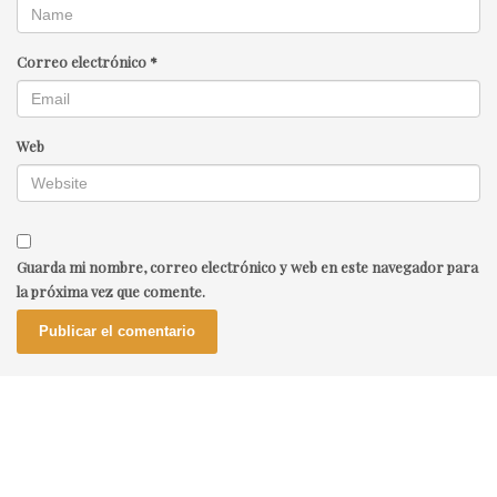
Correo electrónico
*
Web
Guarda mi nombre, correo electrónico y web en este navegador para
la próxima vez que comente.