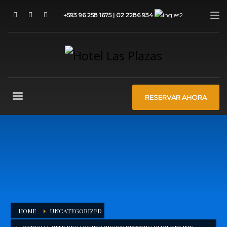
+593 96 258 1675 | 02 2286 934
RESERVAR AHORA
HOME
UNCATEGORIZED