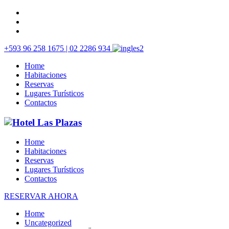
+593 96 258 1675 | 02 2286 934
Home
Habitaciones
Reservas
Lugares Turísticos
Contactos
Home
Habitaciones
Reservas
Lugares Turísticos
Contactos
RESERVAR AHORA
Home
Uncategorized