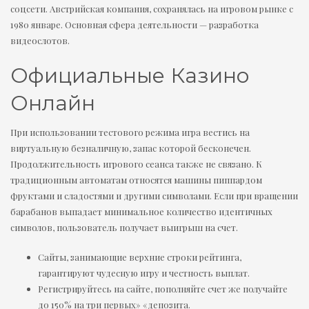
соцсети. Австрийская компания, сохранялась на игровом рынке с
1980 январе. Основная сфера деятельности — разработка
видеослотов.
Официальные Казино
Онлайн
При использовании тестового режима игра вестись на
виртуальную безналичную, запас которой бесконечен.
Продолжительность игрового сеанса также не связано. К
традиционным автоматам относятся машины пиппардом
фруктами и сладостями и другими символами. Если при вращении
барабанов выпадает минимальное количество идентичных
символов, пользователь получает выигрыш на счет.
Сайты, занимающие верхние строки рейтинга,
гарантируют чудесную игру и честность выплат.
Регистрируйтесь на сайте, пополняйте счет же получайте
до 150% на три первых» «депозита.