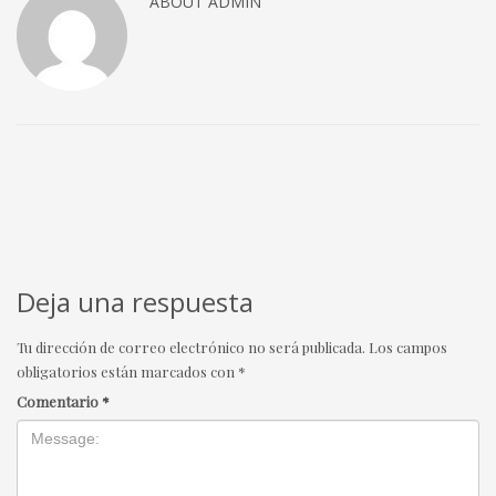
ABOUT
ADMIN
Deja una respuesta
Tu dirección de correo electrónico no será publicada.
Los campos
obligatorios están marcados con
*
Comentario
*