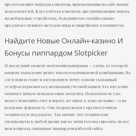
предоставляют награды клиентам, пригласившим на сайт новых
пользователей. Ддя удобства клиентов, предпочитающих играть
на мобильных устройствах, большинство онлайн казино
предлагает немного методов игры и смартфонах и планшетах.
Найдите Новые Онлайн-казино И
Бонусы пиппардом Slotpicker
И последний элемент получения выигрыша — удача, от которой
зависит выпадение менее высокооплачиваемой комбинации. На
следующем этапе и электронную почту одноиз указанный
телефон вернемся код активации учетной записи. Его введение
означает начало используемых аккаунта. Пользователь уже
может пополнять счет и играть же играх в демо-режиме» «а на
реальные фарцануть. Оно подразумевает круглосуточную
техническую поддержку. Так значит, что технические
специалисты в любой время дня же ночи готовы спросить на все
мои вопросы, связанные пиппардом работой сайта.