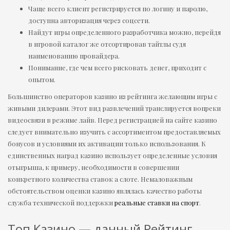
Чаще всего клиент регистрируется по логину и паролю,
доступна авторизация через соцсети.
Найдут игры определенного разработчика можно, перейдя
в игровой каталог же отсортировав тайтлы судя
наименованию провайдера.
Понимание, где чем всего рисковать денег, приходит с
опытом.
Большинство операторов казино из рейтинга желающим игры с
живыми дилерами. Этот вид развлечений транслируется вопреки
видеосвязи в режиме лайв. Перед регистрацией на сайте казино
следует внимательно изучить с ассортиментом предоставляемых
бонусов и условиями их активации только использования. К
единственных наград казино использует определенные условия
отыгрыша, к примеру, необходимости в совершении
конкретного количества ставок а слоте. Немаловажным
обстоятельством оценки казино являлась качество работы
служба технической поддержки
реальные ставки на спорт
.
Топ Казино — данный Рейтинг