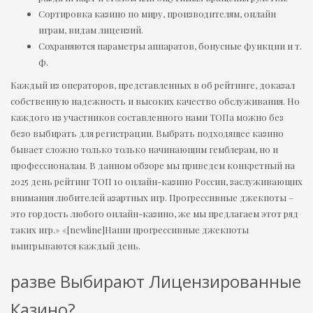
Сортировка казино по миру, производителям, онлайн
играм, видам лицензий.
Сохраняются параметры аппаратов, бонусные функции и т.
ф.
Каждый из операторов, представленных в об рейтинге, доказал
собственную надежность и высоких качество обслуживания. Но
каждого из участников составленного нами ТОПа можно без
безо выбирать для регистрации. Выбрать подходящее казино
бывает сложно только только начинающим гемблерам, но и
профессионалам. В данном обзоре мы приведем конкретный на
2025 день рейтинг ТОП 10 онлайн-казино России, заслуживающих
внимания любителей азартных игр. Прогрессивные джекпоты –
это гордость любого онлайн-казино, же мы предлагаем этот ряд
таких игр.» «[newline]Наши прогрессивные джекпоты
выигрываются каждый день.
разве Выбирают Лицензированные
Казино?