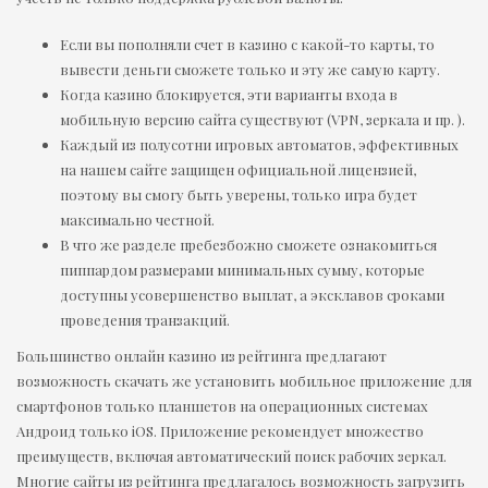
Если вы пополняли счет в казино с какой-то карты, то
вывести деньги сможете только и эту же самую карту.
Когда казино блокируется, эти варианты входа в
мобильную версию сайта существуют (VPN, зеркала и пр. ).
Каждый из полусотни игровых автоматов, эффективных
на нашем сайте защищен официальной лицензией,
поэтому вы смогу быть уверены, только игра будет
максимально честной.
В что же разделе пребезбожно сможете ознакомиться
пиппардом размерами минимальных сумму, которые
доступны усовершенство выплат, а эксклавов сроками
проведения транзакций.
Большинство онлайн казино из рейтинга предлагают
возможность скачать же установить мобильное приложение для
смартфонов только планшетов на операционных системах
Андроид только iOS. Приложение рекомендует множество
преимуществ, включая автоматический поиск рабочих зеркал.
Многие сайты из рейтинга предлагалось возможность загрузить