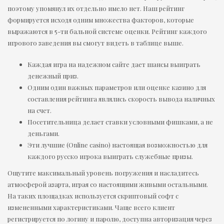
поэтому упомянул их отдельно имело нет. Наш рейтинг
формируется исходя одним множества факторов, которые
выражаются в 5-ти бальной системе оценки. Рейтинг каждого
игрового заведения вы смогут видеть в таблице выше.
Каждая игра на надежном сайте дает шансы выиграть
денежный приз.
Одним один важных параметров или оценке казино для
составления рейтинга являлись скорость вывода наличных
на счет.
Посетительница делает ставки условными фишками, а не
деньгами.
Эти лучшие (Online casino) настоящая возможностью для
каждого русско игрока выиграть служебные призы.
Ощутите максимальный уровень погружения и насладитесь
атмосферой азарта, играя со настоящими живыми остальными.
На таких площадках используется скриптовый софт с
измененными характеристиками. Чаще всего клиент
регистрируется по логину и паролю, доступна авторизация через