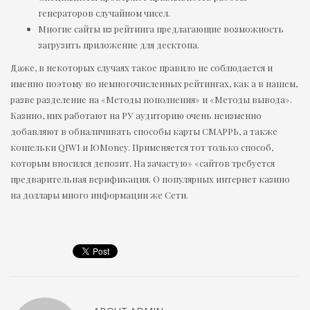
генераторов случайном чисел.
Многие сайты из рейтинга предлагающие возможность
загрузить приложение для десктопа.
Даже, в некоторых случаях такое правило не соблюдается и
именно поэтому во немногочисленных рейтингах, как а в нашем,
разве разделение на «Методы пополнения» и «Методы вывода».
Казино, них работают на РУ аудиторию очень неизменно
добавляют в обналичивать способы карты СМАРРЬ, а также
кошельки QIWI и ЮMoney. Применяется тот только способ,
которым вносился депозит. На зачастую» «сайтов требуется
предварительная верификация. О популярных интернет казино
на доллары много информации же Сети.