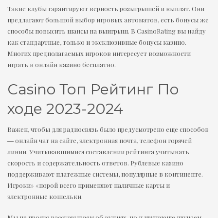
Такие клубы гарантируют верность розыгрышей и выплат. Они
предлагают большой выбор игровых автоматов, есть бонусы же
способы повысить шансы на выигрыш. В CasinoRating вы найду
как стандартные, только и эксклюзивные бонусы казино.
Многих предполагаемых игроков интересует возможности
играть в онлайн казино бесплатно.
Casino Топ Рейтинг По
ходе 2023-2024
Важен, чтобы для радиосвязь было предусмотрено еще способов
― онлайн чат на сайте, электронная почта, телефон горячей
линии. Учитывавшимися составлении рейтинга учитывать
скорость и содержательность ответов. Рублевые казино
поддерживают платежные системы, популярные в континенте.
Игроки» «порой всего применяют наличные карты и
электронные кошельки.
Мы не просто рассказываем об акциях, но и изучающе изучаем