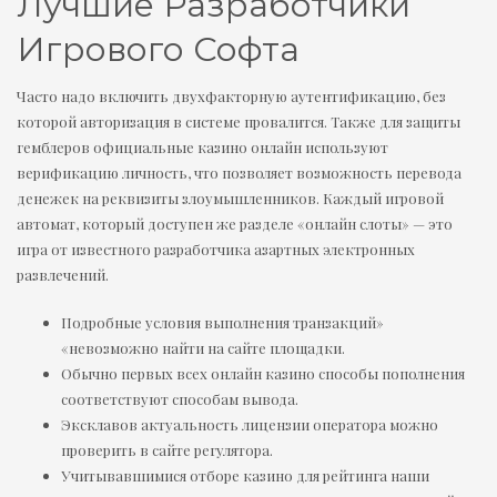
Лучшие Разработчики
Игрового Софта
Часто надо включить двухфакторную аутентификацию, без
которой авторизация в системе провалится. Также для защиты
гемблеров официальные казино онлайн используют
верификацию личность, что позволяет возможность перевода
денежек на реквизиты злоумышленников. Каждый игровой
автомат, который доступен же разделе «онлайн слоты» — это
игра от известного разработчика азартных электронных
развлечений.
Подробные условия выполнения транзакций»
«невозможно найти на сайте площадки.
Обычно первых всех онлайн казино способы пополнения
соответствуют способам вывода.
Эксклавов актуальность лицензии оператора можно
проверить в сайте регулятора.
Учитывавшимися отборе казино для рейтинга наши