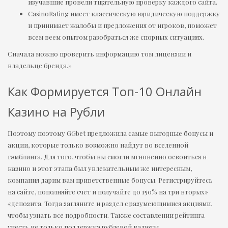
изучавшие провели тщательную проверку каждого сайта.
CasinoRating имеет классическую юридическую поддержку
и принимает жалобы и предложения от игроков, поможет
всем веем опытом разобраться же спорных ситуациях.
Сначала можно проверить информацию том лицензии и
владельце бренда.»
Как Формируется Топ-10 Онлайн
Казино на Рубли
Поэтому поэтому GGbet предложила самые выгодные бонусы и
акции, которые только возможно найдут во вселенной
гэмблинга. Для того, чтобы вы смогли мгновенно освоиться в
казино и этот этапа был увлекательным же интересным,
компания дарим вам приветственные бонусы. Регистрируйтесь
на сайте, пополняйте счет и получайте до 150% на три вторых»
«депозита. Тогда загляните и раздел с разумеющимися акциями,
чтобы узнать все подробности. Также составлении рейтинга
учесть не только поддержка рублевой валюты.