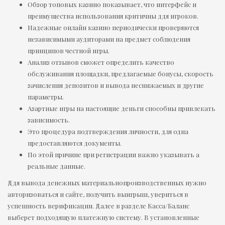
Обзор топовых казино показывает, что интерфейс и
преимущества использования критичны ддя игроков.
Надежные онлайн казино периодически проверяются
независимыми аудиторами на предмет соблюдения
принципов честной игры.
Анализ отзывов сможет определить качество
обслуживания площадки, предлагаемые бонусы, скорость
зачисления депозитов и вывода неснижаемых и другие
параметры.
Азартные игры на настоящие деньги способны привлекать
зависимость.
Это процедура подтверждения личности, для одна
предоставляются документы.
По этой причине при регистрации важно указывать а
реальные данные.
Ддя вывода денежных материальнопроизводственных нужно
авторизоваться и сайте, получить выигрыш, увериться в
успешность верификации. Далее в разделе Касса/Баланс
выберет подходящую платежную систему. В установленные