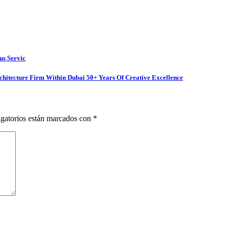
us Servic
chitecture Firm Within Dubai 50+ Years Of Creative Excellence
gatorios están marcados con
*