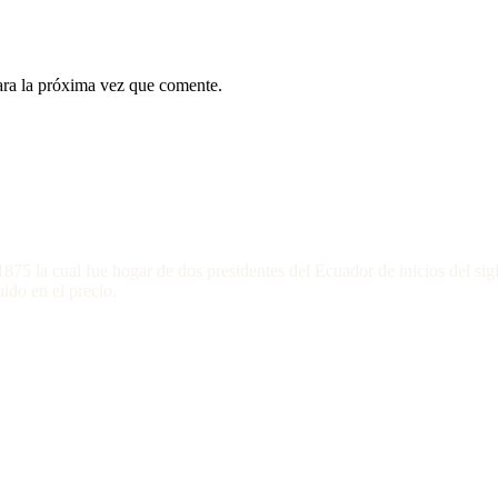
ara la próxima vez que comente.
 1875 la cual fue hogar de dos presidentes del Ecuador de inicios del s
ido en el precio.