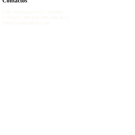
Contactos
Calle Venezuela 6-57 y Olmedo
(+593) 02 286-934 | 096 258 1675
info@lasplazashotel.com