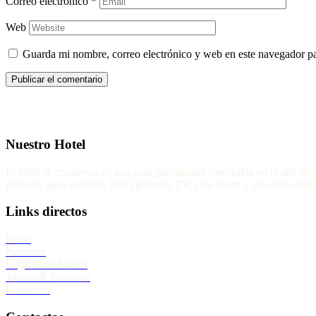
Correo electrónico
*
Web
Guarda mi nombre, correo electrónico y web en este navegador p
Nuestro Hotel
El hotel se encuentra en una casa patrimonial construida en el año de
privado, agua caliente, WIFI gratuito, TV, caja fuerte y desayuno inclu
Links directos
Inicio
Nosotros
Lugares de Interés
Tarifas & Reservas
Contactos