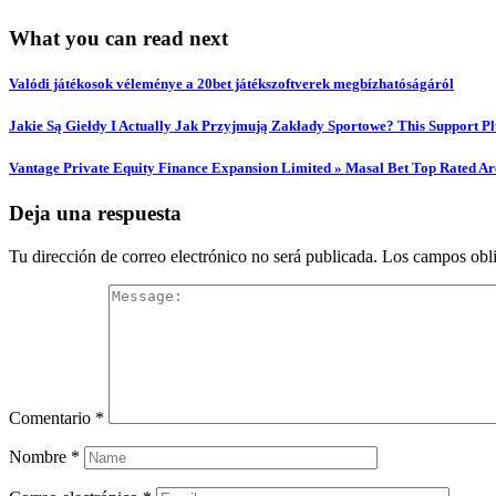
What you can read next
Valódi játékosok véleménye a 20bet játékszoftverek megbízhatóságáról
Jakie Są Giełdy I Actually Jak Przyjmują Zakłady Sportowe? This Support Pl
Vantage Private Equity Finance Expansion Limited » Masal Bet Top Rated Ar
Deja una respuesta
Tu dirección de correo electrónico no será publicada.
Los campos obli
Comentario
*
Nombre
*