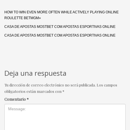
HOW TO WIN EVEN MORE OFTEN WHILE ACTIVELY PLAYING ONLINE
ROULETTE BETMGM»
CASA DE APOSTAS MOSTBET COM APOSTAS ESPORTIVAS ONLINE
CASA DE APOSTAS MOSTBET COM APOSTAS ESPORTIVAS ONLINE
Deja una respuesta
Tu dirección de correo electrónico no será publicada.
Los campos
obligatorios están marcados con
*
Comentario
*