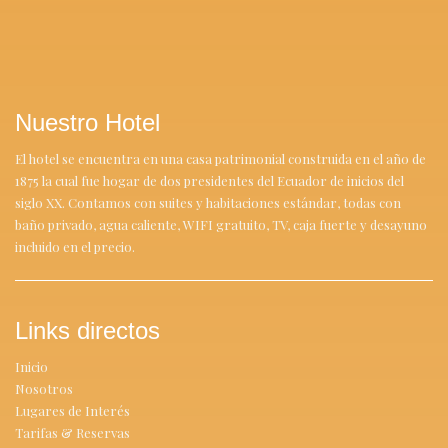
Nuestro Hotel
El hotel se encuentra en una casa patrimonial construida en el año de
1875 la cual fue hogar de dos presidentes del Ecuador de inicios del
siglo XX. Contamos con suites y habitaciones estándar, todas con
baño privado, agua caliente, WIFI gratuito, TV, caja fuerte y desayuno
incluido en el precio.
Links directos
Inicio
Nosotros
Lugares de Interés
Tarifas & Reservas