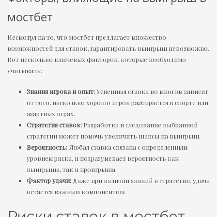
мостбет
Несмотря на то, что мостбет предлагает множество
возможностей для ставок, гарантировать выигрыш невозможно.
Вот несколько ключевых факторов, которые необходимо
учитывать:
Знания игрока и опыт:
Успешная ставка во многом зависит
от того, насколько хорошо игрок разбирается в спорте или
азартных играх.
Стратегия ставок:
Разработка и следование выбранной
стратегии может помочь увеличить шансы на выигрыш.
Вероятность:
Любая ставка связана с определенным
уровнем риска, и подразумевает вероятность как
выигрыша, так и проигрыша.
Фактор удачи:
Даже при наличии знаний и стратегии, удача
остается важным компонентом.
Риски ставок в мостбет