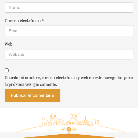
Correo electrónico
*
Web
Guarda mi nombre, correo electrónico y web en este navegador para
la próxima vez que comente.