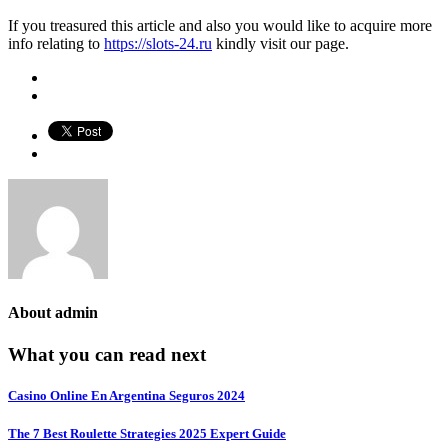
If you treasured this article and also you would like to acquire more
info relating to
https://slots-24.ru
kindly visit our page.
About
admin
What you can read next
Casino Online En Argentina Seguros 2024
The 7 Best Roulette Strategies 2025 Expert Guide