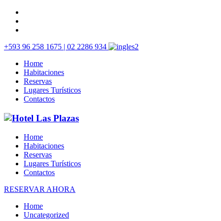
+593 96 258 1675 | 02 2286 934
Home
Habitaciones
Reservas
Lugares Turísticos
Contactos
Home
Habitaciones
Reservas
Lugares Turísticos
Contactos
RESERVAR AHORA
Home
Uncategorized