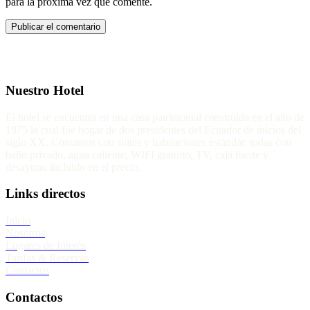
para la próxima vez que comente.
Nuestro Hotel
El hotel se encuentra en una casa patrimonial construida en el año de
1875 la cual fue hogar de dos presidentes del Ecuador de inicios del
siglo XX. Contamos con suites y habitaciones estándar, todas con
baño privado, agua caliente, WIFI gratuito, TV, caja fuerte y
desayuno incluido en el precio.
Links directos
Inicio
Nosotros
Lugares de Interés
Tarifas & Reservas
Contactos
Contactos