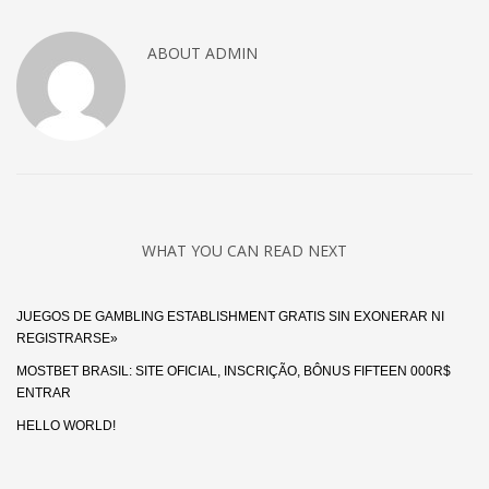
ABOUT
ADMIN
WHAT YOU CAN READ NEXT
JUEGOS DE GAMBLING ESTABLISHMENT GRATIS SIN EXONERAR NI
REGISTRARSE»
MOSTBET BRASIL: SITE OFICIAL, INSCRIÇÃO, BÔNUS FIFTEEN 000R$
ENTRAR
HELLO WORLD!