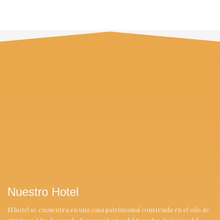
Nuestro Hotel
El hotel se encuentra en una casa patrimonial construida en el año de