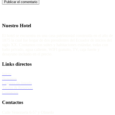
Nuestro Hotel
El hotel se encuentra en una casa patrimonial construida en el año de
1875 la cual fue hogar de dos presidentes del Ecuador de inicios del
siglo XX. Contamos con suites y habitaciones estándar, todas con
baño privado, agua caliente, WIFI gratuito, TV, caja fuerte y
desayuno incluido en el precio.
Links directos
Inicio
Nosotros
Lugares de Interés
Tarifas & Reservas
Contactos
Contactos
Calle Venezuela 6-57 y Olmedo