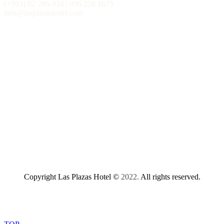
(+593) 02 286-934 | 096 258 1675
info@lasplazashotel.com
Copyright Las Plazas Hotel ©
2022.
All rights reserved.