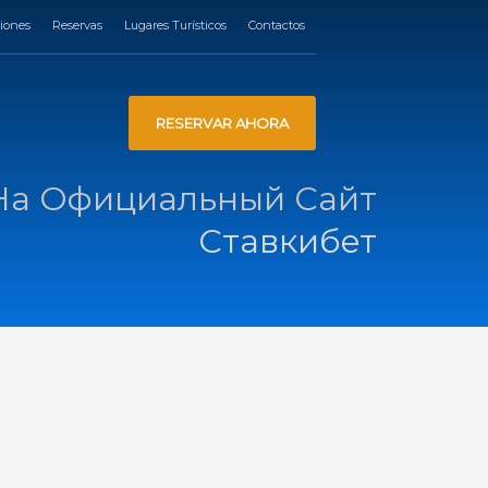
iones
Reservas
Lugares Turísticos
Contactos
RESERVAR AHORA
 На Официальный Сайт
Ставкибет