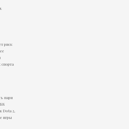
я.
ет риск
лее
м
 спорта
ть пари
 БК
 Dota 2,
ие игры