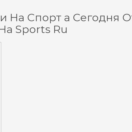
и На Спорт а Сегодня О
а Sports Ru