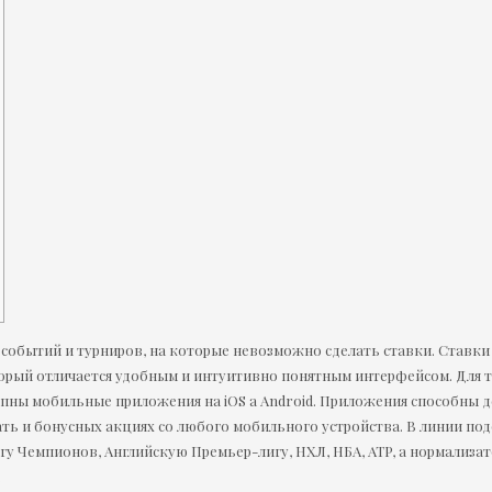
н событий и турниров, на которые невозможно сделать ставки. Ставки
торый отличается удобным и интуитивно понятным интерфейсом. Для т
упны мобильные приложения на iOS а Android. Приложения способны 
вать и бонусных акциях со любого мобильного устройства. В линии по
у Чемпионов, Английскую Премьер-лигу, НХЛ, НБА, ATP, а нормализа
.