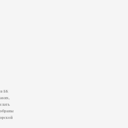
 в БК
аких,
делать
добраны
торской