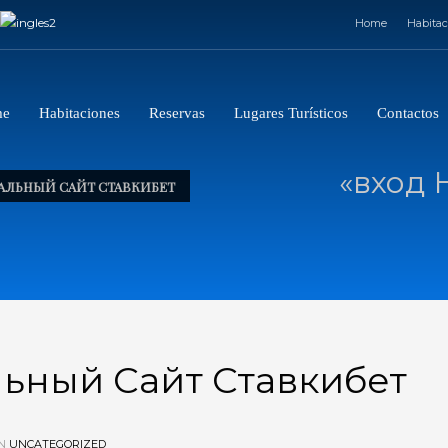
Home
Habitac
me
Habitaciones
Reservas
Lugares Turísticos
Contactos
«вход
АЛЬНЫЙ САЙТ СТАВКИБЕТ
ьный Сайт Ставкибет
IN
UNCATEGORIZED