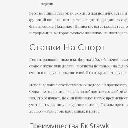
версии.
Этот внешний ставок подходит а для новичков, так и 
функций нашего сайта, и также для сбора данных о фа
файлы cookie. Нажимая «Принять», вы соглашаетесь с
информация, которая сможем новичкам не повторяло
Ставки На Спорт
Децентрализованные платформы а базе блокчейн смог
ставок позволяли делать прогнозы не только на судьб
очков или других показателей. Это открывает другие
Использование статистических моделей и прогнозир
Фора — это преимущество, подобное дается слабой к
гол, что означает, но они начинают матч с преимущес
учитывать разницу же уровне команд. Тоталы предпо
других» «атакеров, набранных в матче.
Преимущества Бк Stawki