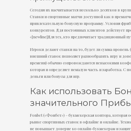
Сегодня их насчитывается несколько десятков в крупн
Ставки и спортивные матчи доступной как в прематче
привлекательную бонусную программу. Условия фрибе
конкурентов. Ддя постоянных клиентов действует пр
«[newline]Для тех, кто предпочитает традиционный п
Игроки делают ставки на то, будет ли сумма вровень 
внешний ставок позволяет разнообразить игру и дове
времени) обычно сопровождаются невысокими коэфф
которая и определяет немалую часть и заработка. С 
деньги или бонусы для игр.
Как использовать Бо
значительного Приб
Fonbet («Фонбет») – букмекерская контора, которая о
рынке спортивных ставок в офлайне и онлайне. Техно
не повышает доверие ко онлайн-букмекерам и защит