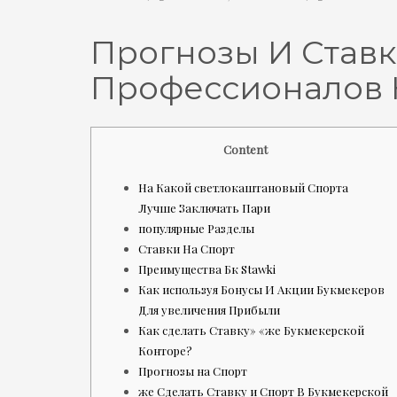
Прогнозы И Ставк
Профессионалов Н
Content
На Какой светлокаштановый Спорта
Лучше Заключать Пари
популярные Разделы
Ставки На Спорт
Преимущества Бк Stawki
Как используя Бонусы И Акции Букмекеров
Для увеличения Прибыли
Как сделать Ставку» «же Букмекерской
Конторе?
Прогнозы на Спорт
же Сделать Ставку и Спорт В Букмекерской