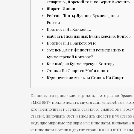
«спартак», Дорский только Верит В «зенит»
Широта Линии
Рейтинг Топ-14 Лучших Букмекеров и
России
Прогнозы На Хоккей 12
выбрать Правильных Букмекерских Контор
Прогнозы На Баскетбол 10
соленск Дают Фрибеты и Регистрацию В
Букмекерской Конторе?
Как выбрал Букмекерскую Контору
Ставки На Спорт со Мобильного
Юридические Аспекты Ставок На Спорт
Главное, что привлекает игроков, — это разнообразе
«МЕЛБЕТ» можно делать спустя сайт «melbet. ru», ко
кто предпочитает сделать ставки со смартфона, дост
ставки, пополнять счет, выводить средств и участво
ведущие мировые турниры и чемпионаты, включая Лиг
чемпионаты России а других стран ПОСТСОВЕТСКОМ